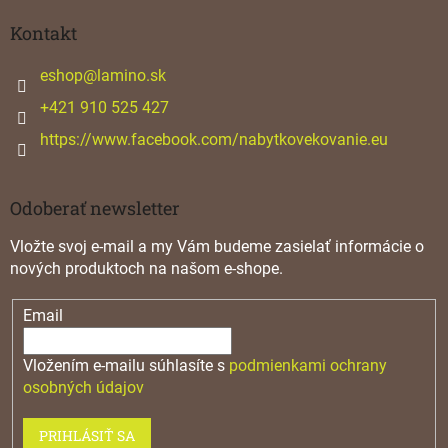
p
ä
Kontakt
t
i
eshop
@
lamino.sk
e
+421 910 525 427
https://www.facebook.com/nabytkovekovanie.eu
Odoberať newsletter
Vložte svoj e-mail a my Vám budeme zasielať informácie o
nových produktoch na našom e-shope.
Email
Vložením e-mailu súhlasíte s
podmienkami ochrany
osobných údajov
PRIHLÁSIŤ SA