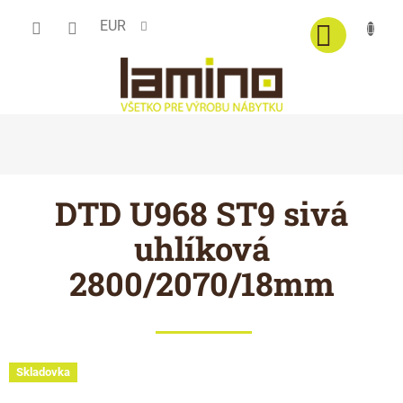
Prejsť
EUR
na
obsah
DTD U968 ST9 sivá
uhlíková
2800/2070/18mm
Skladovka