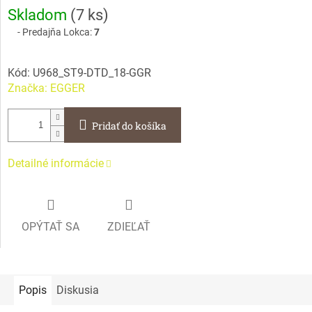
Jednotková
Skladom
(
7 ks
)
cena:
Predajňa Lokca:
7
Kód:
U968_ST9-DTD_18-GGR
Značka:
EGGER
Pridať do košíka
Detailné informácie
OPÝTAŤ SA
ZDIEĽAŤ
Popis
Diskusia