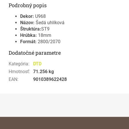
Podrobný popis
Dekor:
U968
Názov:
Šedá uhlíková
Štruktúra:
ST9
Hrúbka:
18mm
Formát:
2800/2070
Dodatočné parametre
Kategória
:
DTD
Hmotnosť
:
71.256 kg
EAN
:
9010389622428
Z
á