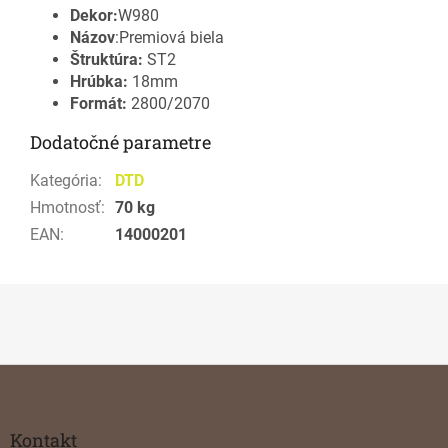
Dekor:
W980
Názov
:Premiová biela
Štruktúra:
ST2
Hrúbka:
18mm
Formát:
2800/2070
Dodatočné parametre
Kategória
:
DTD
Hmotnosť
:
70 kg
EAN
:
14000201
Z
á
p
ä
Kontakt