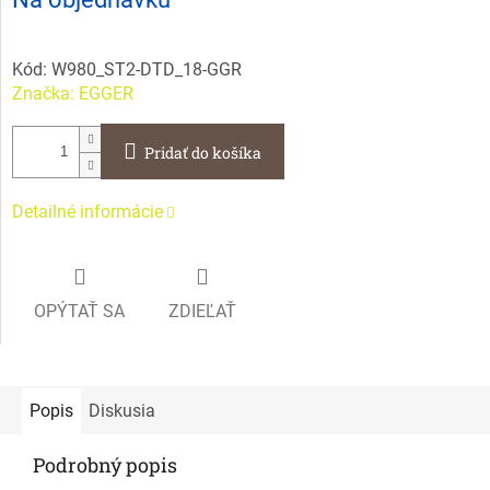
cena:
Kód:
W980_ST2-DTD_18-GGR
Značka:
EGGER
Pridať do košíka
Detailné informácie
OPÝTAŤ SA
ZDIEĽAŤ
Popis
Diskusia
Podrobný popis