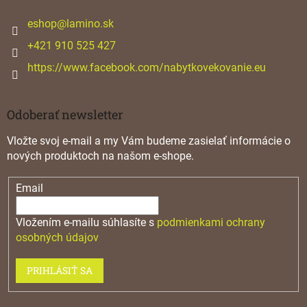
t
i
eshop
@
lamino.sk
e
+421 910 525 427
https://www.facebook.com/nabytkovekovanie.eu
Odoberať newsletter
Vložte svoj e-mail a my Vám budeme zasielať informácie o
nových produktoch na našom e-shope.
Email
Vložením e-mailu súhlasíte s
podmienkami ochrany
osobných údajov
PRIHLÁSIŤ SA