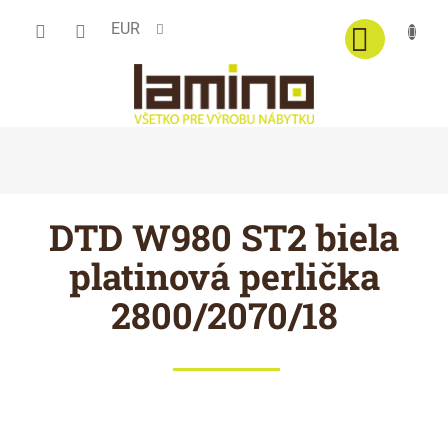
Prejsť
EUR
na
obsah
DTD W980 ST2 biela
platinová perlička
2800/2070/18