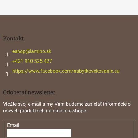
Z
á
p
ä
Kontakt
t
i
eshop
@
lamino.sk
e
+421 910 525 427
https://www.facebook.com/nabytkovekovanie.eu
Odoberať newsletter
Vložte svoj e-mail a my Vám budeme zasielať informácie o
nových produktoch na našom e-shope.
Email