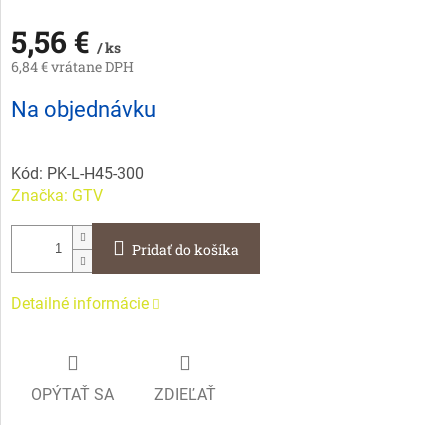
5,56 €
/ ks
6,84 € vrátane DPH
Jednotková
Na objednávku
cena:
Kód:
PK-L-H45-300
Značka:
GTV
Pridať do košíka
Detailné informácie
OPÝTAŤ SA
ZDIEĽAŤ