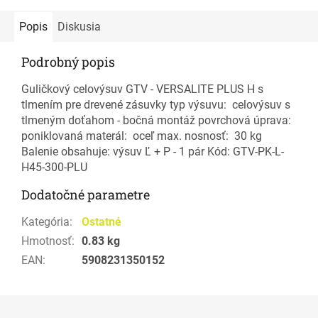
Popis
Diskusia
Podrobný popis
Guličkový celovýsuv GTV - VERSALITE PLUS H s
tlmením pre drevené zásuvky typ výsuvu: celovýsuv s
tlmeným doťahom - bočná montáž povrchová úprava:
poniklovaná materál: oceľ max. nosnosť: 30 kg
Balenie obsahuje: výsuv Ľ + P - 1 pár Kód: GTV-PK-L-
H45-300-PLU
Dodatočné parametre
Kategória
:
Ostatné
Hmotnosť
:
0.83 kg
EAN
:
5908231350152