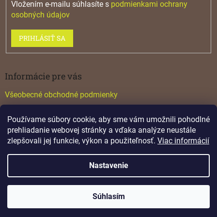
Vložením e-mailu súhlasíte s
podmienkami ochrany
osobných údajov
PRIHLÁSIŤ SA
Informácie pre vás
Všeobecné obchodné podmienky
Konfigurátor GTV
Používame súbory cookie, aby sme vám umožnili pohodlné
Katalógy
prehliadanie webovej stránky a vďaka analýze neustále
zlepšovali jej funkcie, výkon a použiteľnosť.
Viac informácií
Nastavenie
Vytvoril Shoptet
Súhlasím
Copyright 2026
Lamino
. Všetky práva vyhradené.