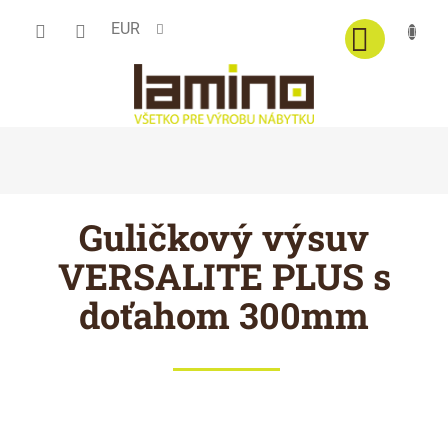
Prejsť
EUR
na
obsah
Guličkový výsuv
VERSALITE PLUS s
doťahom 300mm