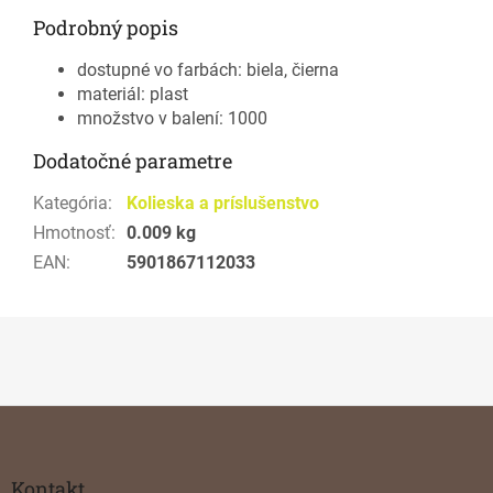
Podrobný popis
dostupné vo farbách: biela, čierna
materiál: plast
množstvo v balení: 1000
Dodatočné parametre
Kategória
:
Kolieska a príslušenstvo
Hmotnosť
:
0.009 kg
EAN
:
5901867112033
Z
á
p
ä
Kontakt