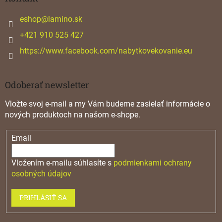
t
i
eshop
@
lamino.sk
e
+421 910 525 427
https://www.facebook.com/nabytkovekovanie.eu
Odoberať newsletter
Vložte svoj e-mail a my Vám budeme zasielať informácie o
nových produktoch na našom e-shope.
Email
Vložením e-mailu súhlasíte s
podmienkami ochrany
osobných údajov
PRIHLÁSIŤ SA