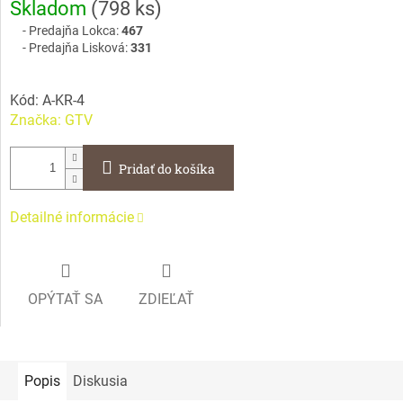
Skladom
(
798 ks
)
cena:
Predajňa Lokca:
467
Predajňa Lisková:
331
Kód:
A-KR-4
Značka:
GTV
Pridať do košíka
Detailné informácie
OPÝTAŤ SA
ZDIEĽAŤ
Popis
Diskusia