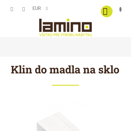
Prejsť
EUR
na
obsah
Klin do madla na sklo