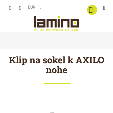
Prejsť
EUR
na
obsah
Klip na sokel k AXILO
nohe