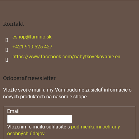
Z
á
p
ä
Kontakt
t
i
eshop
@
lamino.sk
e
+421 910 525 427
https://www.facebook.com/nabytkovekovanie.eu
Odoberať newsletter
Vložte svoj e-mail a my Vám budeme zasielať informácie o
nových produktoch na našom e-shope.
Email
Vložením e-mailu súhlasíte s
podmienkami ochrany
osobných údajov