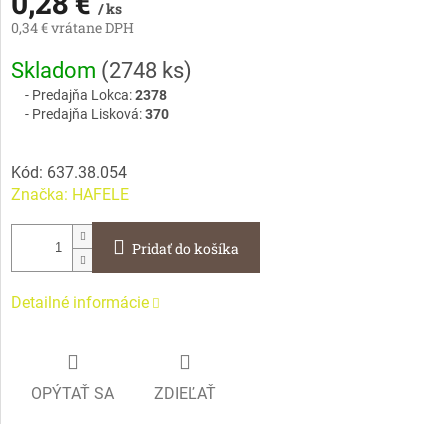
0,28 €
/ ks
0,34 € vrátane DPH
Jednotková
Skladom
(
2748 ks
)
cena:
Predajňa Lokca:
2378
Predajňa Lisková:
370
Kód:
637.38.054
Značka:
HAFELE
Pridať do košíka
Detailné informácie
OPÝTAŤ SA
ZDIEĽAŤ