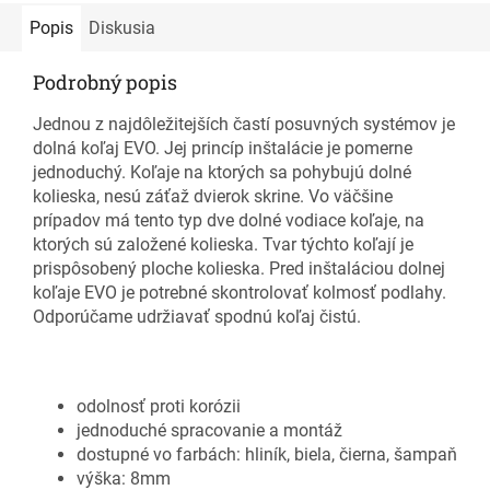
Popis
Diskusia
Podrobný popis
Jednou z najdôležitejších častí posuvných systémov je
dolná koľaj EVO. Jej princíp inštalácie je pomerne
jednoduchý. Koľaje na ktorých sa pohybujú dolné
kolieska, nesú záťaž dvierok skrine. Vo väčšine
prípadov má tento typ dve dolné vodiace koľaje, na
ktorých sú založené kolieska. Tvar týchto koľají je
prispôsobený ploche kolieska. Pred inštaláciou dolnej
koľaje EVO je potrebné skontrolovať kolmosť podlahy.
Odporúčame udržiavať spodnú koľaj čistú.
odolnosť proti korózii
jednoduché spracovanie a montáž
dostupné vo farbách: hliník, biela, čierna, šampaň
výška: 8mm