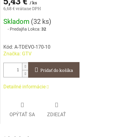
5,43 €
/ ks
6,68 € vrátane DPH
Jednotková
Skladom
(
32 ks
)
cena:
Predajňa Lokca:
32
Kód:
A-TDEVO-170-10
Značka:
GTV
Pridať do košíka
Detailné informácie
OPÝTAŤ SA
ZDIEĽAŤ