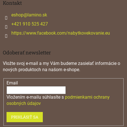
ä
Kontakt
t
i
eshop
@
lamino.sk
e
+421 910 525 427
https://www.facebook.com/nabytkovekovanie.eu
Odoberať newsletter
Vložte svoj e-mail a my Vám budeme zasielať informácie o
nových produktoch na našom e-shope.
Email
Vložením e-mailu súhlasíte s
podmienkami ochrany
osobných údajov
PRIHLÁSIŤ SA