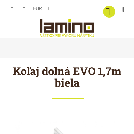
Prejsť
EUR
na
obsah
Koľaj dolná EVO 1,7m
biela