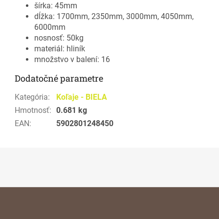
šírka: 45mm
dĺžka: 1700mm, 2350mm, 3000mm, 4050mm,
6000mm
nosnosť: 50kg
materiál: hliník
množstvo v balení: 16
Dodatočné parametre
Kategória
:
Koľaje - BIELA
Hmotnosť
:
0.681 kg
EAN
:
5902801248450
Z
á
p