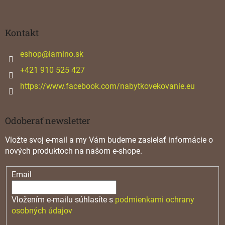
á
p
ä
Kontakt
t
i
eshop
@
lamino.sk
e
+421 910 525 427
https://www.facebook.com/nabytkovekovanie.eu
Odoberať newsletter
Vložte svoj e-mail a my Vám budeme zasielať informácie o
nových produktoch na našom e-shope.
Email
Vložením e-mailu súhlasíte s
podmienkami ochrany
osobných údajov