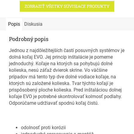
ZOBRAZIŤ VŠETKY SÚVISIACE PRODUKTY
Popis
Diskusia
Podrobný popis
Jednou z najdôležitejších častí posuvných systémov je
dolná koľaj EVO. Jej princíp inštalácie je pomerne
jednoduchý. Koľaje na ktorých sa pohybujú dolné
kolieska, nesú záťaž dvierok skrine. Vo väčšine
prípadov má tento typ dve dolné vodiace koľaje, na
ktorých sú založené kolieska. Tvar týchto koľají je
prispôsobený ploche kolieska. Pred inštaláciou dolnej
koľaje EVO je potrebné skontrolovať kolmosť podlahy.
Odporúčame udržiavať spodnú koľaj čistú.
odolnosť proti korózii