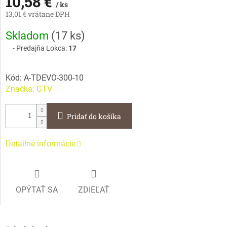
10,58 €
/ ks
13,01 € vrátane DPH
Jednotková
Skladom
(
17 ks
)
cena:
Predajňa Lokca:
17
Kód:
A-TDEVO-300-10
Značka:
GTV
Pridať do košíka
Detailné informácie
OPÝTAŤ SA
ZDIEĽAŤ