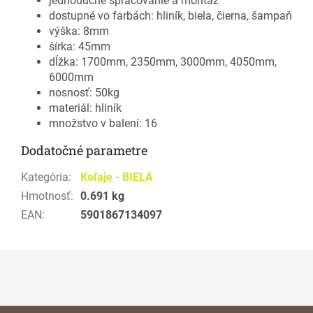
jednoduché spracovanie a montáž
dostupné vo farbách: hliník, biela, čierna, šampaň
výška: 8mm
šírka: 45mm
dĺžka: 1700mm, 2350mm, 3000mm, 4050mm,
6000mm
nosnosť: 50kg
materiál: hliník
množstvo v balení: 16
Dodatočné parametre
Kategória
:
Koľaje - BIELA
Hmotnosť
:
0.691 kg
EAN
:
5901867134097
Z