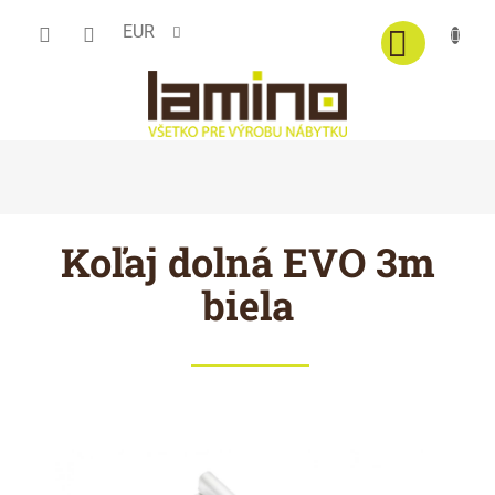
Prejsť
EUR
na
obsah
Koľaj dolná EVO 3m
biela