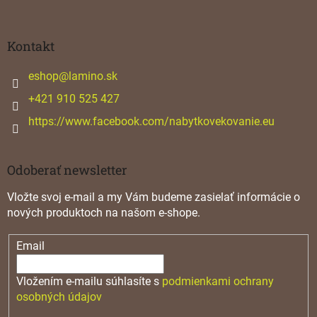
á
p
ä
Kontakt
t
i
eshop
@
lamino.sk
e
+421 910 525 427
https://www.facebook.com/nabytkovekovanie.eu
Odoberať newsletter
Vložte svoj e-mail a my Vám budeme zasielať informácie o
nových produktoch na našom e-shope.
Email
Vložením e-mailu súhlasíte s
podmienkami ochrany
osobných údajov