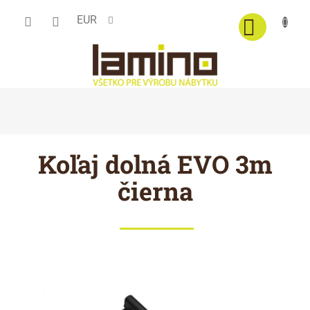
Prejsť
EUR
na
obsah
Koľaj dolná EVO 3m
čierna