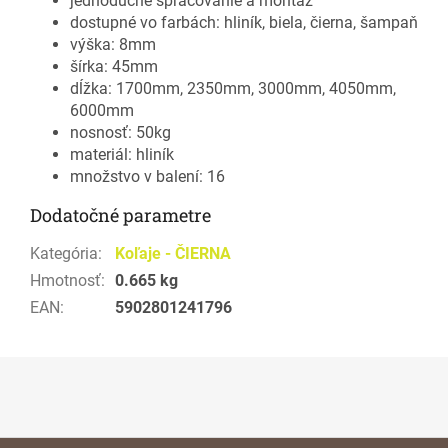
jednoduché spracovanie a montáž
dostupné vo farbách: hliník, biela, čierna, šampaň
výška: 8mm
šírka: 45mm
dĺžka: 1700mm, 2350mm, 3000mm, 4050mm,
6000mm
nosnosť: 50kg
materiál: hliník
množstvo v balení: 16
Dodatočné parametre
Kategória
:
Koľaje - ČIERNA
Hmotnosť
:
0.665 kg
EAN
:
5902801241796
Z