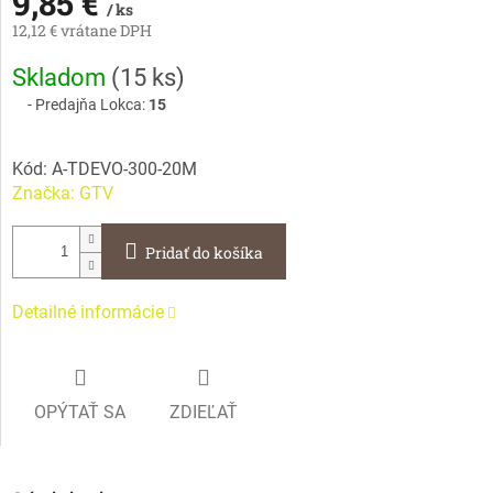
9,85 €
/ ks
12,12 € vrátane DPH
Jednotková
Skladom
(
15 ks
)
cena:
Predajňa Lokca:
15
Kód:
A-TDEVO-300-20M
Značka:
GTV
Pridať do košíka
Detailné informácie
OPÝTAŤ SA
ZDIEĽAŤ