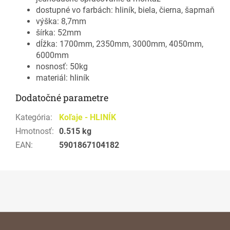
dostupné vo farbách: hliník, biela, čierna, šapmaň
výška: 8,7mm
šírka: 52mm
dĺžka: 1700mm, 2350mm, 3000mm, 4050mm,
6000mm
nosnosť: 50kg
materiál: hliník
Dodatočné parametre
Kategória
:
Koľaje - HLINÍK
Hmotnosť
:
0.515 kg
EAN
:
5901867104182
Z
á