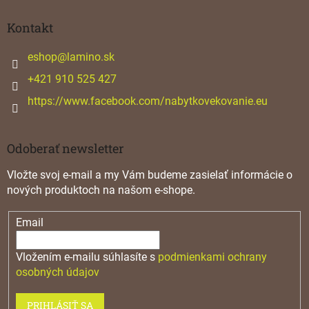
p
ä
Kontakt
t
i
eshop
@
lamino.sk
e
+421 910 525 427
https://www.facebook.com/nabytkovekovanie.eu
Odoberať newsletter
Vložte svoj e-mail a my Vám budeme zasielať informácie o
nových produktoch na našom e-shope.
Email
Vložením e-mailu súhlasíte s
podmienkami ochrany
osobných údajov
PRIHLÁSIŤ SA