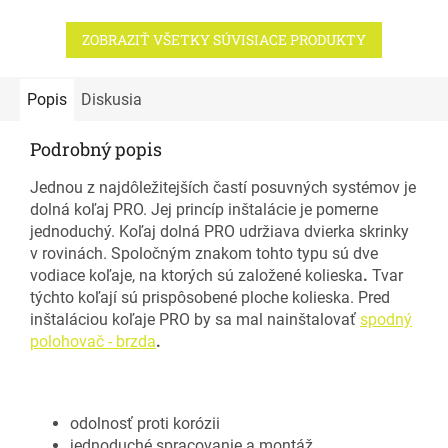
ZOBRAZIŤ VŠETKY SÚVISIACE PRODUKTY
Popis
Diskusia
Podrobný popis
Jednou z najdôležitejších častí posuvných systémov je
dolná koľaj PRO. Jej princíp inštalácie je pomerne
jednoduchý. Koľaj dolná PRO udržiava dvierka skrinky
v rovinách. Spoločným znakom tohto typu sú dve
vodiace koľaje, na ktorých sú založené kolieska
.
Tvar
týchto koľají sú prispôsobené ploche kolieska. Pred
inštaláciou koľaje PRO by sa mal nainštalovať
spodný
polohovač - brzda
.
odolnosť proti korózii
jednoduché spracovanie a montáž