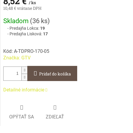
8,52 €
/ ks
10,48 € vrátane DPH
Jednotková
Skladom
(
36 ks
)
cena:
Predajňa Lokca:
19
Predajňa Lisková:
17
Kód:
A-TDPRO-170-05
Značka:
GTV
Pridať do košíka
Detailné informácie
OPÝTAŤ SA
ZDIEĽAŤ