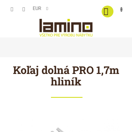
Prejsť
EUR
na
obsah
Koľaj dolná PRO 1,7m
hliník