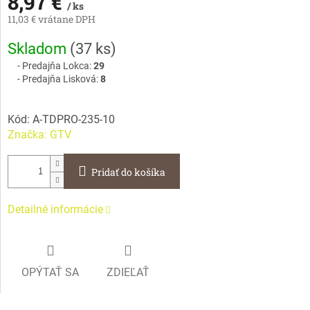
8,97 €
/ ks
11,03 € vrátane DPH
Jednotková
Skladom
(
37 ks
)
cena:
Predajňa Lokca:
29
Predajňa Lisková:
8
Kód:
A-TDPRO-235-10
Značka:
GTV
Pridať do košíka
Detailné informácie
OPÝTAŤ SA
ZDIEĽAŤ