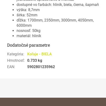
dostupné vo farbách: hliník, biela, čierna, šapmaň
výška: 8,7mm
šírka: 52mm
dĺžka: 1700mm, 2350mm, 3000mm, 4050mm,
6000mm
nosnosť: 50kg
materiál: hliník
Dodatočné parametre
Kategória
:
Koľaje - BIELA
Hmotnosť
:
0.733 kg
EAN
:
5902801235962
Z
á