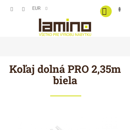
Prejsť
EUR
na
obsah
Koľaj dolná PRO 2,35m
biela