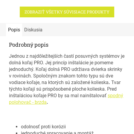
ZOBRAZIŤ VŠETKY SÚVISIACE PRODUKTY
Popis
Diskusia
Podrobný popis
Jednou z najdôležitejších častí posuvných systémov je
dolná koľaj PRO. Jej princíp inštalácie je pomerne
jednoduchý. Koľaj dolná PRO udržiava dvierka skrinky
v rovinách. Spoločným znakom tohto typu sú dve
vodiace koľaje, na ktorých sú založené kolieska
.
Tvar
týchto koľají sú prispôsobené ploche kolieska. Pred
inštaláciou koľaje PRO by sa mal nainštalovať
spodný
polohovač - brzda
.
odolnosť proti korózii
jednoduché spracovanie a montáž