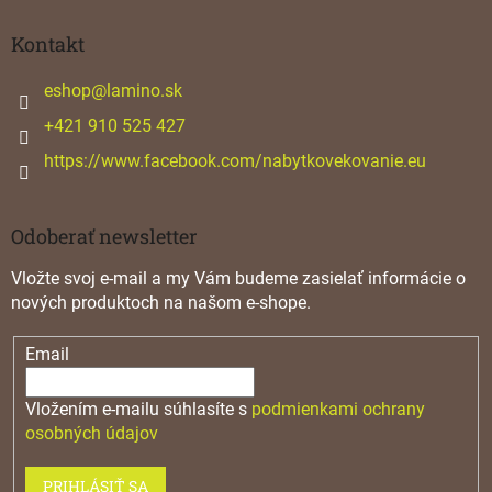
p
ä
Kontakt
t
i
eshop
@
lamino.sk
e
+421 910 525 427
https://www.facebook.com/nabytkovekovanie.eu
Odoberať newsletter
Vložte svoj e-mail a my Vám budeme zasielať informácie o
nových produktoch na našom e-shope.
Email
Vložením e-mailu súhlasíte s
podmienkami ochrany
osobných údajov
PRIHLÁSIŤ SA