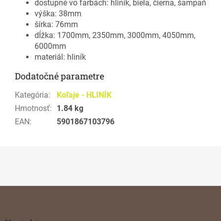
dostupné vo farbách: hliník, biela, čierna, šampaň
výška: 38mm
šírka: 76mm
dĺžka: 1700mm, 2350mm, 3000mm, 4050mm,
6000mm
materiál: hliník
Dodatočné parametre
Kategória
:
Koľaje - HLINÍK
Hmotnosť
:
1.84 kg
EAN
:
5901867103796
Z
á
p