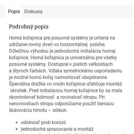
Popis
Diskusia
Podrobný popis
Horná koľajnica pre posuvné systémy je určená na
udržanie roviny dverí vo horizontálnej polohe.
Dôležitou výhodou je jednoduchá inštalácia hornej
koľajnice. Horná koľajnica je univerzálna pre všetky
posuvné systémy. Dostupné v piatich veľkostiach
a štyroch farbách. Vďaka symetrickému usporiadaniu
je možné hornú koľaj namontovať obojstranne.
Špeciálna drážka vo vnútri koľajnice uľahčuje montáž
skrutiek. Pred inštaláciou hornej koľajnice by sa mala
skontrolovať kolmosť a rovinatosť stropu. Pri
nerovnostiach stropu odporúčame použiť tieniacu
škárováciu hmotu – silikon.
odolnosť proti korózii
jednoduché spracovanie a montáž