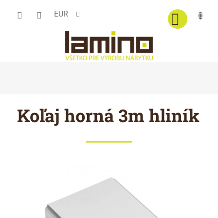
Prejsť
EUR
na
obsah
Koľaj horná 3m hliník