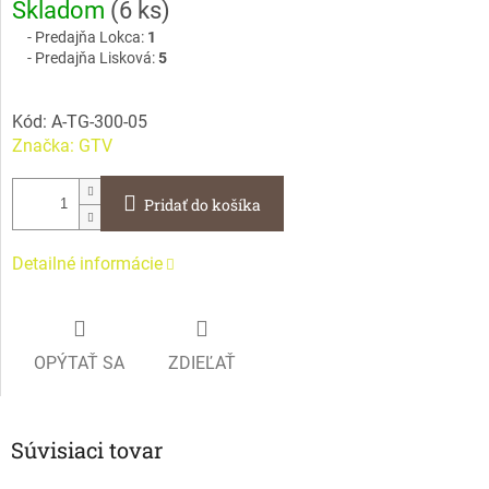
Skladom
(
6 ks
)
cena:
Predajňa Lokca:
1
Predajňa Lisková:
5
Kód:
A-TG-300-05
Značka:
GTV
Pridať do košíka
Detailné informácie
OPÝTAŤ SA
ZDIEĽAŤ
Súvisiaci tovar