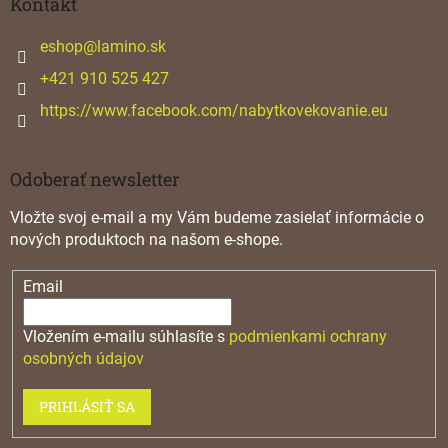
ä
Kontakt
t
i
eshop
@
lamino.sk
e
+421 910 525 427
https://www.facebook.com/nabytkovekovanie.eu
Odoberať newsletter
Vložte svoj e-mail a my Vám budeme zasielať informácie o
nových produktoch na našom e-shope.
Email
Vložením e-mailu súhlasíte s
podmienkami ochrany
osobných údajov
PRIHLÁSIŤ SA