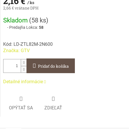
2,16 €
/ ks
2,66 € vrátane DPH
Jednotková
Skladom
(
58 ks
)
cena:
Predajňa Lokca:
58
Kód:
LD-ZTL82M-2N600
Značka:
GTV
Pridať do košíka
Detailné informácie
OPÝTAŤ SA
ZDIEĽAŤ