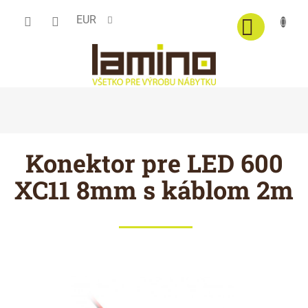
Prejsť
EUR
na
obsah
Konektor pre LED 600
XC11 8mm s káblom 2m