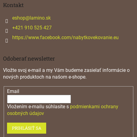
ä
Kontakt
t
i
eshop
@
lamino.sk
e
+421 910 525 427
https://www.facebook.com/nabytkovekovanie.eu
Odoberať newsletter
Vložte svoj e-mail a my Vám budeme zasielať informácie o
nových produktoch na našom e-shope.
Email
Vložením e-mailu súhlasíte s
podmienkami ochrany
osobných údajov
PRIHLÁSIŤ SA