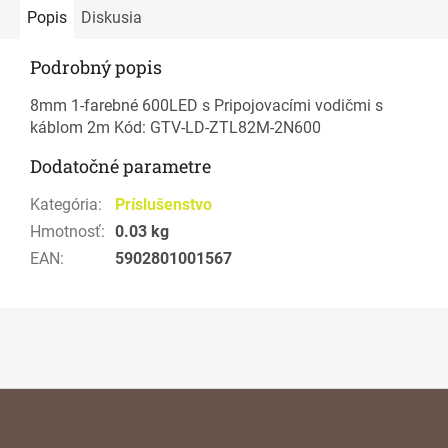
Popis
Diskusia
Podrobný popis
8mm 1-farebné 600LED s Pripojovacími vodičmi s
káblom 2m Kód: GTV-LD-ZTL82M-2N600
Dodatočné parametre
Kategória
:
Príslušenstvo
Hmotnosť
:
0.03 kg
EAN
:
5902801001567
Z
á
p