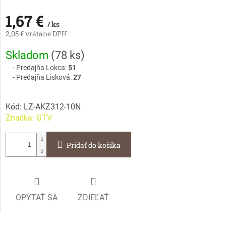
1,67 €
/ ks
2,05 € vrátane DPH
Jednotková
Skladom
(
78 ks
)
cena:
Predajňa Lokca:
51
Predajňa Lisková:
27
Kód:
LZ-AKZ312-10N
Značka:
GTV
Pridať do košíka
OPÝTAŤ SA
ZDIEĽAŤ