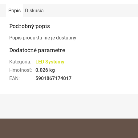
Popis
Diskusia
Podrobný popis
Popis produktu nie je dostupný
Dodatočné parametre
Kategória
:
LED Systémy
Hmotnosť
:
0.026 kg
EAN
:
5901867174017
Z
á
p