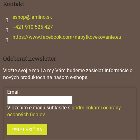
ä
Kontakt
t
i
eshop
@
lamino.sk
e
+421 910 525 427
https://www.facebook.com/nabytkovekovanie.eu
Odoberať newsletter
Vložte svoj e-mail a my Vám budeme zasielať informácie o
nových produktoch na našom e-shope.
Email
Vložením e-mailu súhlasíte s
podmienkami ochrany
osobných údajov
PRIHLÁSIŤ SA