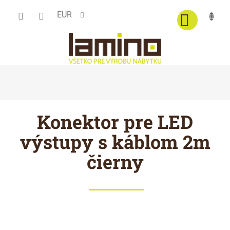
Prejsť
EUR
na
obsah
Konektor pre LED
výstupy s káblom 2m
čierny