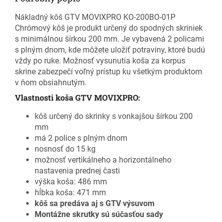
Nákladný kôš GTV MOVIXPRO KO-200BO-01P
Chrómový kôš je produkt určený do spodných skriniek
s minimálnou šírkou 200 mm. Je vybavená 2 policami
s plným dnom, kde môžete uložiť potraviny, ktoré budú
vždy po ruke. Možnosť vysunutia koša za korpus
skrine zabezpečí voľný prístup ku všetkým produktom
v ňom obsiahnutým.
Vlastnosti koša GTV MOVIXPRO:
kôš určený do skrinky s vonkajšou šírkou 200
mm
má 2 police s plným dnom
nosnosť do 15 kg
možnosť vertikálneho a horizontálneho
nastavenia prednej časti
výška koša: 486 mm
hĺbka koša: 471 mm
kôš sa predáva aj s GTV výsuvom
Montážne skrutky sú súčasťou sady