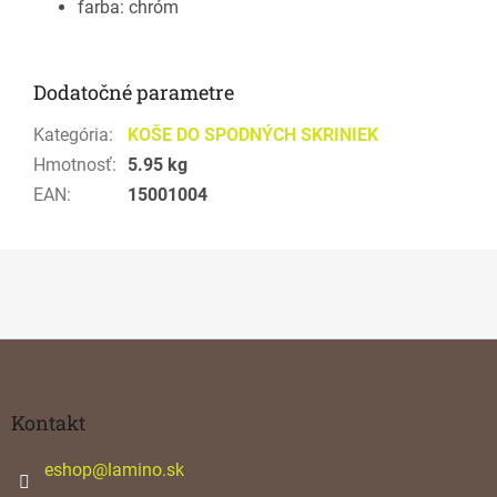
farba: chróm
Dodatočné parametre
Kategória
:
KOŠE DO SPODNÝCH SKRINIEK
Hmotnosť
:
5.95 kg
EAN
:
15001004
Z
á
p
ä
Kontakt
t
i
eshop
@
lamino.sk
e