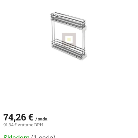
74,26 €
/ sada
91,34 € vrátane DPH
Jednotková
Skladom
(
1 sada
)