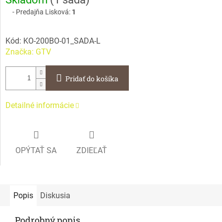
cena:
Predajňa Lisková:
1
Kód:
KO-200BO-01_SADA-L
Značka:
GTV
Pridať do košíka
Detailné informácie
OPÝTAŤ SA
ZDIEĽAŤ
Popis
Diskusia
Podrobný popis