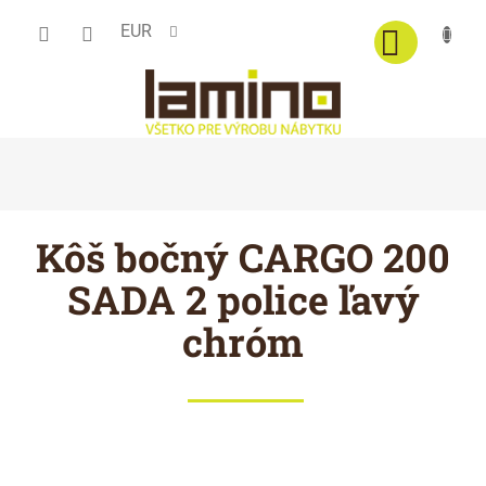
Prejsť
EUR
na
obsah
Kôš bočný CARGO 200
SADA 2 police ľavý
chróm