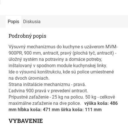
Popis
Diskusia
Podrobný popis
Výsuvný mechanizmus do kuchyne s uzáverom MVM-
900PR, 900 mm, antracit, pravý (plochá tyč, antracit) -
úložný systém na potraviny a domáce potreby,
inštalovaný v spodnom module kuchynskej linky.
Ide o výsuvnú konštrukciu, kde sú police umiestnené
na dvoch úrovniach.
Strana inštalácie mechanizmu - pravá.
Ľadvina 900 pravá v prevedení antracit.
Prípustné zaťaženie - 25 kg na policu. 50 kg - celkové
maximálne zaťaženie na dve police.
výška koša: 486
mm
hĺbka koša: 471 mm
šírka koša: 111 mm
VYBAVENIE