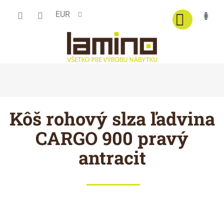
Prejsť
EUR
na
obsah
Kôš rohový slza ľadvina
CARGO 900 pravý
antracit