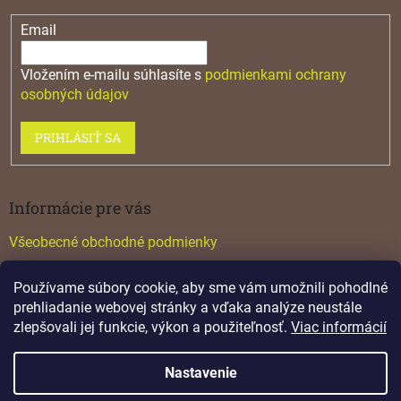
Email
Vložením e-mailu súhlasíte s
podmienkami ochrany
osobných údajov
PRIHLÁSIŤ SA
Informácie pre vás
Všeobecné obchodné podmienky
Konfigurátor GTV
Používame súbory cookie, aby sme vám umožnili pohodlné
Katalógy
prehliadanie webovej stránky a vďaka analýze neustále
zlepšovali jej funkcie, výkon a použiteľnosť.
Viac informácií
Nastavenie
Vytvoril Shoptet