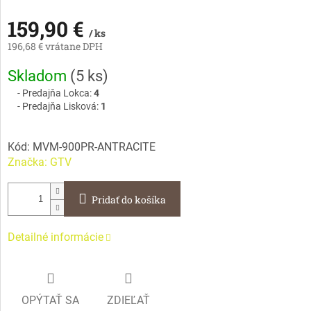
159,90 €
/ ks
196,68 € vrátane DPH
Jednotková
Skladom
(
5 ks
)
cena:
Predajňa Lokca:
4
Predajňa Lisková:
1
Kód:
MVM-900PR-ANTRACITE
Značka:
GTV
Pridať do košíka
Detailné informácie
OPÝTAŤ SA
ZDIEĽAŤ