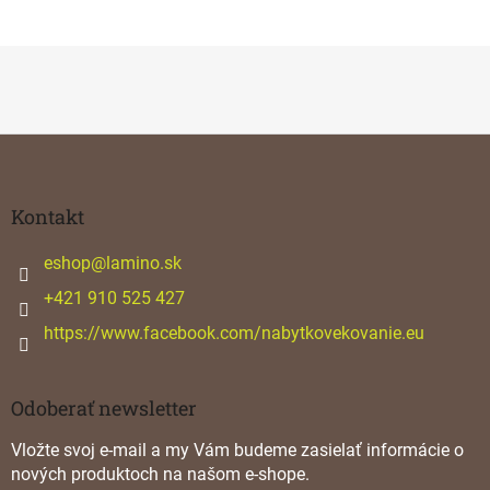
Z
á
p
ä
Kontakt
t
i
eshop
@
lamino.sk
e
+421 910 525 427
https://www.facebook.com/nabytkovekovanie.eu
Odoberať newsletter
Vložte svoj e-mail a my Vám budeme zasielať informácie o
nových produktoch na našom e-shope.