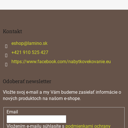
Z
á
p
ä
Kontakt
t
i
eshop
@
lamino.sk
e
+421 910 525 427
https://www.facebook.com/nabytkovekovanie.eu
Odoberať newsletter
Vložte svoj e-mail a my Vám budeme zasielať informácie o
nových produktoch na našom e-shope.
Email
Vložením e-mailu súhlasíte s
podmienkami ochrany