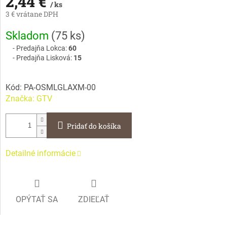
2,44 €
/ ks
3 € vrátane DPH
Jednotková
Skladom
(
75 ks
)
cena:
Predajňa Lokca:
60
Predajňa Lisková:
15
Kód:
PA-OSMLGLAXM-00
Značka:
GTV
Pridať do košíka
Detailné informácie
OPÝTAŤ SA
ZDIEĽAŤ