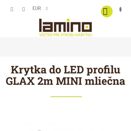
Prejsť
EUR
na
obsah
Krytka do LED profilu
GLAX 2m MINI mliečna