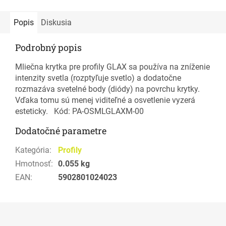
Popis
Diskusia
Podrobný popis
Mliečna krytka pre profily GLAX sa používa na zníženie
intenzity svetla (rozptyľuje svetlo) a dodatočne
rozmazáva svetelné body (diódy) na povrchu krytky.
Vďaka tomu sú menej viditeľné a osvetlenie vyzerá
esteticky. Kód: PA-OSMLGLAXM-00
Dodatočné parametre
Kategória
:
Profily
Hmotnosť
:
0.055 kg
EAN
:
5902801024023