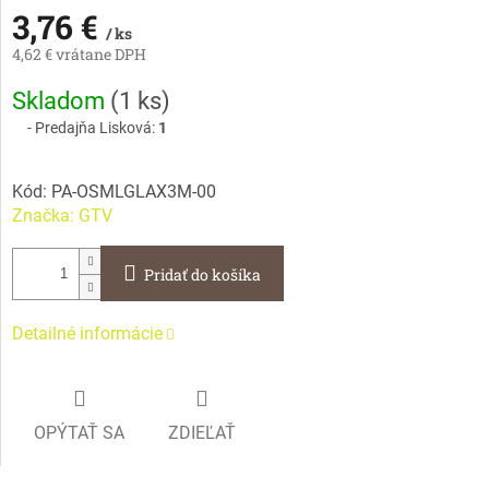
3,76 €
/ ks
4,62 € vrátane DPH
Jednotková
Skladom
(
1 ks
)
cena:
Predajňa Lisková:
1
Kód:
PA-OSMLGLAX3M-00
Značka:
GTV
Pridať do košíka
Detailné informácie
OPÝTAŤ SA
ZDIEĽAŤ