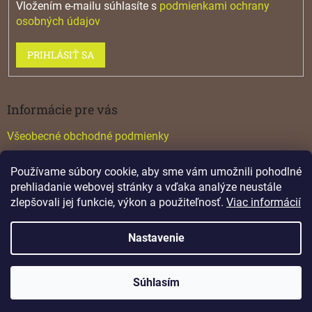
Vložením e-mailu súhlasíte s
podmienkami ochrany
osobných údajov
PRIHLÁSIŤ SA
Informácie pre vás
Všeobecné obchodné podmienky
Konfigurátor GTV
Používame súbory cookie, aby sme vám umožnili pohodlné
Katalógy
prehliadanie webovej stránky a vďaka analýze neustále
zlepšovali jej funkcie, výkon a použiteľnosť.
Viac informácií
Nastavenie
Vytvoril Shoptet
Súhlasím
Copyright 2026
Lamino
. Všetky práva vyhradené.