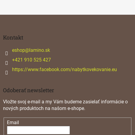
Z
á
p
ä
Kontakt
t
i
eshop
@
lamino.sk
e
+421 910 525 427
https://www.facebook.com/nabytkovekovanie.eu
Odoberať newsletter
Vložte svoj e-mail a my Vám budeme zasielať informácie o
nových produktoch na našom e-shope.
Email