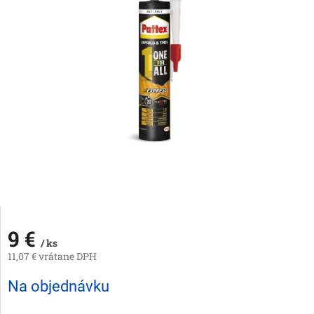
9 €
/ ks
11,07 € vrátane DPH
Jednotková
Na objednávku
cena: