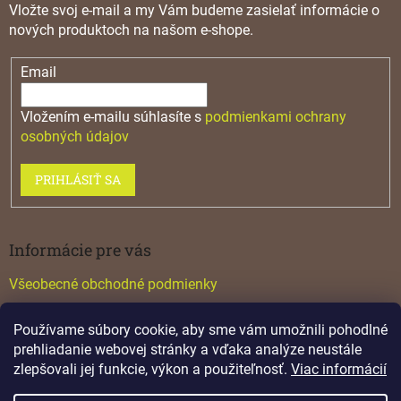
Vložte svoj e-mail a my Vám budeme zasielať informácie o
nových produktoch na našom e-shope.
Email
Vložením e-mailu súhlasíte s
podmienkami ochrany
osobných údajov
PRIHLÁSIŤ SA
Informácie pre vás
Všeobecné obchodné podmienky
Konfigurátor GTV
Používame súbory cookie, aby sme vám umožnili pohodlné
Katalógy
prehliadanie webovej stránky a vďaka analýze neustále
zlepšovali jej funkcie, výkon a použiteľnosť.
Viac informácií