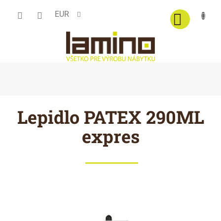
Prejsť
EUR
na
obsah
Lepidlo PATEX 290ML
expres