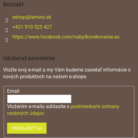
ä
Kontakt
r
v
t
k
i
eshop
@
lamino.sk
y
e
+421 910 525 427
v
ý
https://www.facebook.com/nabytkovekovanie.eu
p
i
s
u
Odoberať newsletter
Vložte svoj e-mail a my Vám budeme zasielať informácie o
nových produktoch na našom e-shope.
Email
Vložením e-mailu súhlasíte s
podmienkami ochrany
osobných údajov
PRIHLÁSIŤ SA