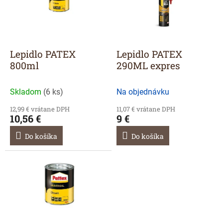
r
s
o
p
d
r
u
o
k
d
Lepidlo PATEX
Lepidlo PATEX
t
u
800ml
290ML expres
o
k
v
t
Skladom
(
6 ks
)
Na objednávku
o
v
12,99 € vrátane DPH
11,07 € vrátane DPH
10,56 €
9 €
Do košíka
Do košíka