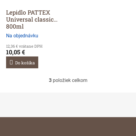
Lepidlo PATTEX
Universal classic
800ml
Na objednávku
12,36 € vrátane DPH
10,05 €
Do košíka
3
položiek celkom
O
v
l
á
d
a
c
Z
i
á
e
p
p