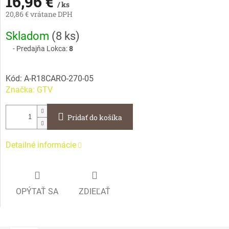
16,96 €
/ ks
20,86 € vrátane DPH
Jednotková
Skladom
(
8 ks
)
cena:
Predajňa Lokca:
8
Kód:
A-R18CARO-270-05
Značka:
GTV
Pridať do košíka
Detailné informácie
OPÝTAŤ SA
ZDIEĽAŤ