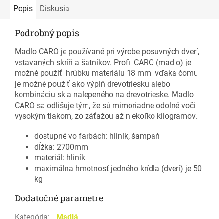
Popis
Diskusia
Podrobný popis
Madlo CARO je používané pri výrobe posuvných dverí,
vstavaných skríň a šatníkov. Profil CARO (madlo) je
možné použiť hrúbku materiálu 18 mm vďaka čomu
je možné použiť ako výplň drevotriesku alebo
kombináciu skla nalepeného na drevotrieske. Madlo
CARO sa odlišuje tým, že sú mimoriadne odolné voči
vysokým tlakom, zo záťažou až niekoľko kilogramov.
dostupné vo farbách: hliník, šampaň
dĺžka: 2700mm
materiál: hliník
maximálna hmotnosť jedného krídla (dverí) je 50
kg
Dodatočné parametre
Kategória
:
Madlá