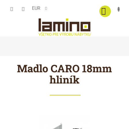
Prejsť
EUR
na
obsah
Madlo CARO 18mm
hliník