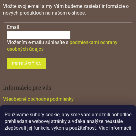
Vložte svoj e-mail a my Vám budeme zasielať informácie o
nových produktoch na našom e-shope.
Email
Vložením e-mailu súhlasíte s
podmienkami ochrany
osobných údajov
PRIHLÁSIŤ SA
Informácie pre vás
Všeobecné obchodné podmienky
Konfigurátor GTV
Používame súbory cookie, aby sme vám umožnili pohodlné
Katalógy
prehliadanie webovej stránky a vďaka analýze neustále
zlepšovali jej funkcie, výkon a použiteľnosť.
Viac informácií