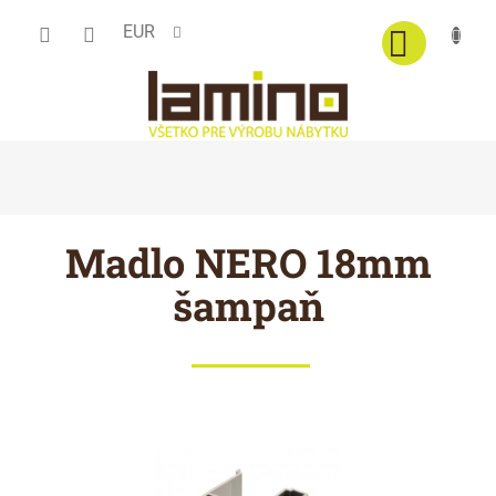
Prejsť
EUR
na
obsah
Madlo NERO 18mm
šampaň