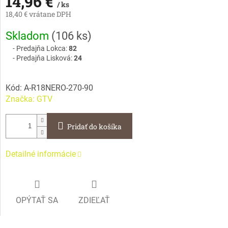
14,96 €
/ ks
18,40 € vrátane DPH
Jednotková
Skladom
(
106 ks
)
cena:
Predajňa Lokca:
82
Predajňa Lisková:
24
Kód:
A-R18NERO-270-90
Značka:
GTV
Pridať do košíka
Detailné informácie
OPÝTAŤ SA
ZDIEĽAŤ