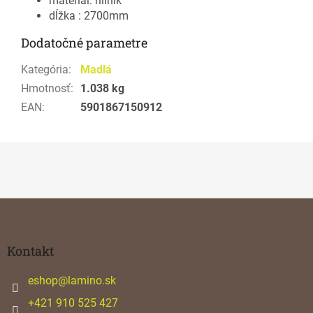
materiál: hliník
dĺžka : 2700mm
Dodatočné parametre
Kategória
:
Madlá
Hmotnosť
:
1.038 kg
EAN
:
5901867150912
Z
á
p
ä
Kontakt
t
i
eshop
@
lamino.sk
e
+421 910 525 427