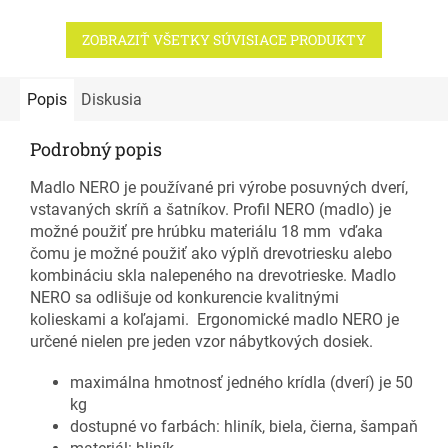
ZOBRAZIŤ VŠETKY SÚVISIACE PRODUKTY
Popis
Diskusia
Podrobný popis
Madlo NERO je používané pri výrobe posuvných dverí,
vstavaných skríň a šatníkov. Profil NERO (madlo) je
možné použiť pre hrúbku materiálu 18 mm vďaka
čomu je možné použiť ako výplň drevotriesku alebo
kombináciu skla nalepeného na drevotrieske. Madlo
NERO sa odlišuje od konkurencie kvalitnými
kolieskami a koľajami. Ergonomické madlo NERO je
určené nielen pre jeden vzor nábytkových dosiek.
maximálna hmotnosť jedného krídla (dverí) je 50
kg
dostupné vo farbách: hliník, biela, čierna, šampaň