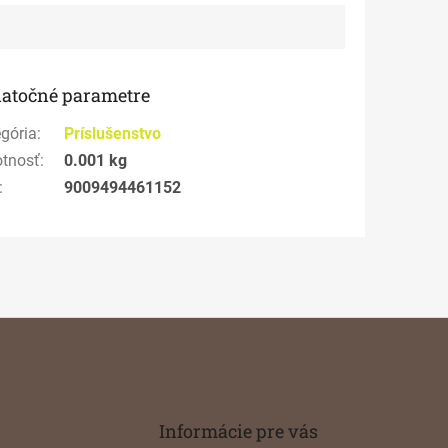
atočné parametre
gória
:
Príslušenstvo
tnosť
:
0.001 kg
:
9009494461152
Informácie pre vás