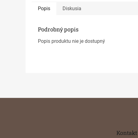
Popis
Diskusia
Podrobný popis
Popis produktu nie je dostupný
Z
á
p
ä
t
Kontakt
i