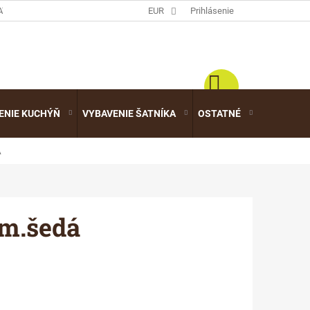
ATALÓGY
EUR
Prihlásenie
ENIE KUCHÝŇ
VYBAVENIE ŠATNÍKA
OSTATNÉ
VÝPREDA
Á
tm.šedá