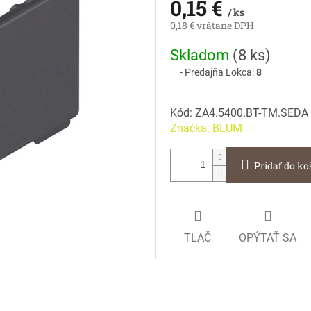
0,15 €
/ ks
0,18 € vrátane DPH
Jednotková
Skladom
(
8 ks
)
cena:
Predajňa Lokca:
8
Kód:
ZA4.5400.BT-TM.SEDA
Značka:
BLUM
Pridať do ko
TLAČ
OPÝTAŤ SA