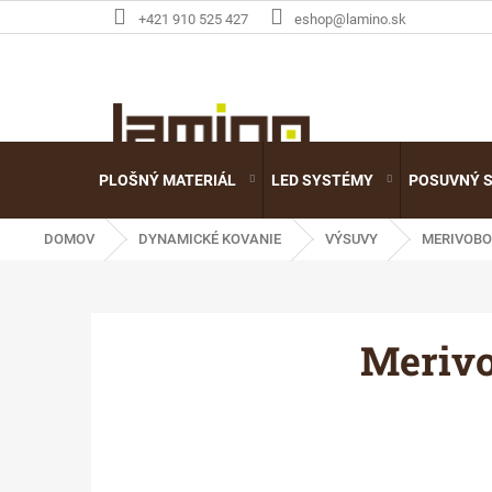
Prejsť
+421 910 525 427
eshop@lamino.sk
na
obsah
PLOŠNÝ MATERIÁL
LED SYSTÉMY
POSUVNÝ 
DOMOV
DYNAMICKÉ KOVANIE
VÝSUVY
MERIVOBO
Merivo