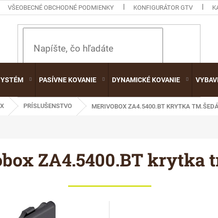
VŠEOBECNÉ OBCHODNÉ PODMIENKY
KONFIGURÁTOR GTV
K
HĽADAŤ
SYSTÉM
PASÍVNE KOVANIE
DYNAMICKÉ KOVANIE
VYBAV
X
PRÍSLUŠENSTVO
MERIVOBOX ZA4.5400.BT KRYTKA TM.ŠED
box ZA4.5400.BT krytka 