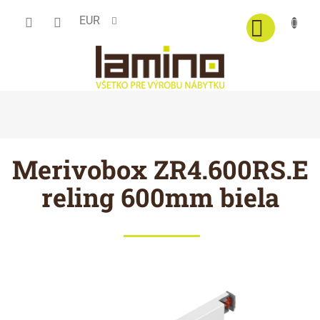
Prejsť
EUR
na
obsah
Merivobox ZR4.600RS.E
reling 600mm biela