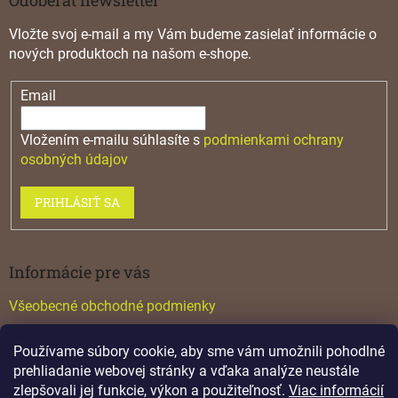
Vložte svoj e-mail a my Vám budeme zasielať informácie o
nových produktoch na našom e-shope.
Email
Vložením e-mailu súhlasíte s
podmienkami ochrany
osobných údajov
PRIHLÁSIŤ SA
Informácie pre vás
Všeobecné obchodné podmienky
Konfigurátor GTV
Používame súbory cookie, aby sme vám umožnili pohodlné
Katalógy
prehliadanie webovej stránky a vďaka analýze neustále
zlepšovali jej funkcie, výkon a použiteľnosť.
Viac informácií