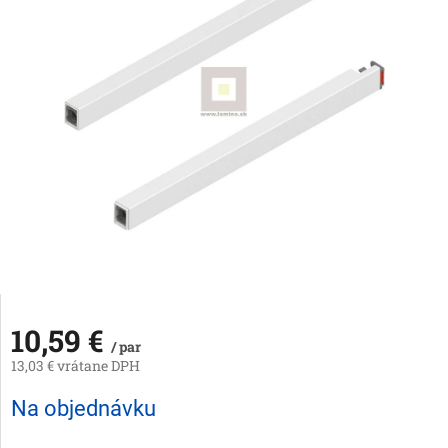
10,59 €
/ par
13,03 € vrátane DPH
Jednotková
Na objednávku
cena: