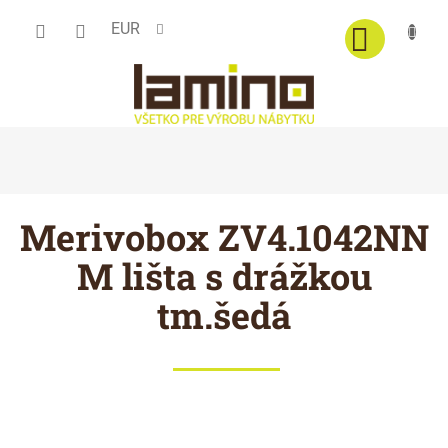
Prejsť
EUR
na
obsah
Merivobox ZV4.1042NN
M lišta s drážkou
tm.šedá