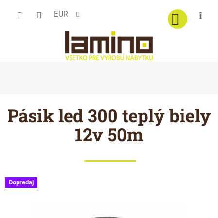
Prejsť
EUR
na
obsah
Pásik led 300 teplý biely
12v 50m
Dopredaj