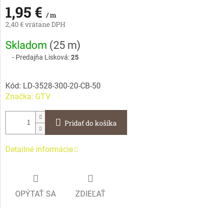
1,95 €
/ m
2,40 € vrátane DPH
Jednotková
Skladom
(
25 m
)
cena:
Predajňa Lisková:
25
Kód:
LD-3528-300-20-CB-50
Značka:
GTV
Pridať do košíka
Detailné informácie
OPÝTAŤ SA
ZDIEĽAŤ