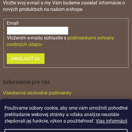
Vložte svoj e-mail a my Vám budeme zasielať informácie o
nových produktoch na našom e-shope.
Email
Vložením e-mailu súhlasíte s
podmienkami ochrany
osobných údajov
PRIHLÁSIŤ SA
Informácie pre vás
Všeobecné obchodné podmienky
Konfigurátor GTV
Používame súbory cookie, aby sme vám umožnili pohodlné
Katalógy
prehliadanie webovej stránky a vďaka analýze neustále
zlepšovali jej funkcie, výkon a použiteľnosť.
Viac informácií