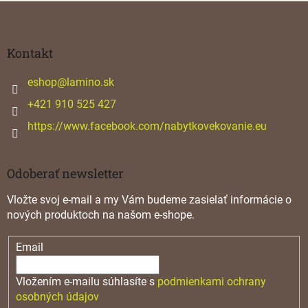
Z
á
p
ä
Kontakt
t
i
eshop
@
lamino.sk
e
+421 910 525 427
https://www.facebook.com/nabytkovekovanie.eu
Odoberať newsletter
Vložte svoj e-mail a my Vám budeme zasielať informácie o
nových produktoch na našom e-shope.
Email
Vložením e-mailu súhlasíte s
podmienkami ochrany
osobných údajov