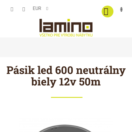
Prejsť
EUR
na
obsah
Pásik led 600 neutrálny
biely 12v 50m