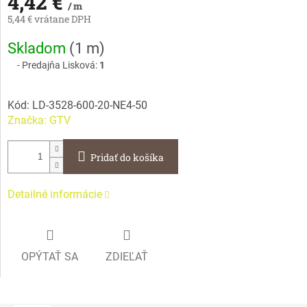
4,42 €
/ m
5,44 € vrátane DPH
Jednotková
Skladom
(
1 m
)
cena:
Predajňa Lisková:
1
Kód:
LD-3528-600-20-NE4-50
Značka:
GTV
Pridať do košíka
Detailné informácie
OPÝTAŤ SA
ZDIEĽAŤ