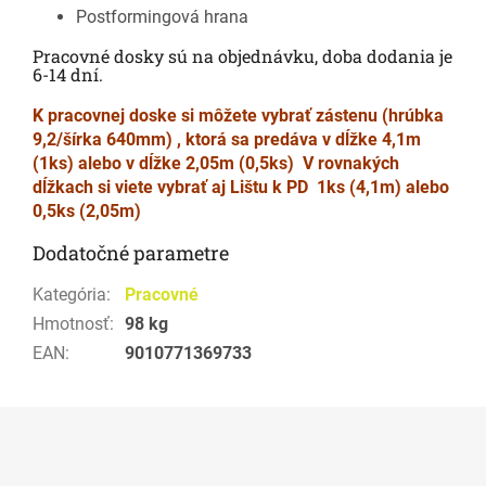
Postformingová hrana
Pracovné dosky sú na objednávku, doba dodania je
6-14 dní.
K pracovnej doske si môžete vybrať zástenu (hrúbka
9,2/šírka 640mm) , ktorá sa predáva v dĺžke 4,1m
(1ks) alebo v dĺžke 2,05m (0,5ks)
V rovnakých
dĺžkach si viete vybrať aj Lištu k PD 1ks (4,1m) alebo
0,5ks (2,05m)
Dodatočné parametre
Kategória
:
Pracovné
Hmotnosť
:
98 kg
EAN
:
9010771369733