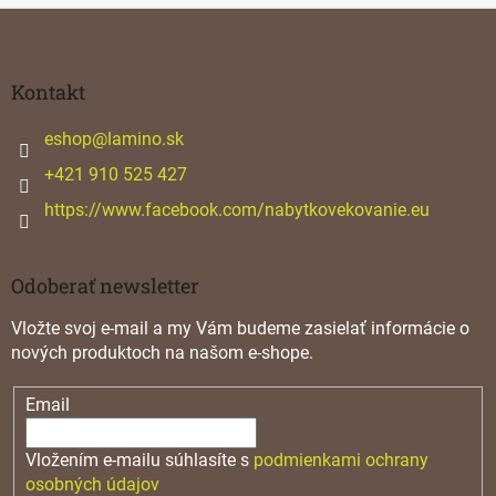
Z
á
p
ä
Kontakt
t
i
eshop
@
lamino.sk
e
+421 910 525 427
https://www.facebook.com/nabytkovekovanie.eu
Odoberať newsletter
Vložte svoj e-mail a my Vám budeme zasielať informácie o
nových produktoch na našom e-shope.
Email
Vložením e-mailu súhlasíte s
podmienkami ochrany
osobných údajov