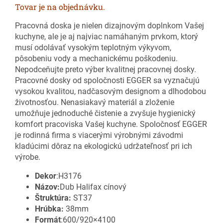
Tovar je na objednávku.
Pracovná doska je nielen dizajnovým doplnkom Vašej
kuchyne, ale je aj najviac namáhaným prvkom, ktorý
musí odolávať vysokým teplotným výkyvom,
pôsobeniu vody a mechanickému poškodeniu.
Nepodceňujte preto výber kvalitnej pracovnej dosky.
Pracovné dosky od spoločnosti EGGER sa vyznačujú
vysokou kvalitou, nadčasovým designom a dlhodobou
životnosťou. Nenasiakavý materiál a zloženie
umožňuje jednoduché čistenie a zvyšuje hygienický
komfort pracoviska Vašej kuchyne. Spoločnosť EGGER
je rodinná firma s viacerými výrobnými závodmi
kladúcimi dôraz na ekologickú udržateľnosť pri ich
výrobe.
Dekor
:H3176
Názov:
Dub Halifax cínový
Štruktúra:
ST37
Hrúbka:
38mm
Formát
:600/920×4100