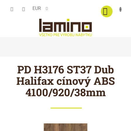
Prejsť
EUR
na
obsah
PD H3176 ST37 Dub
Halifax cínový ABS
4100/920/38mm