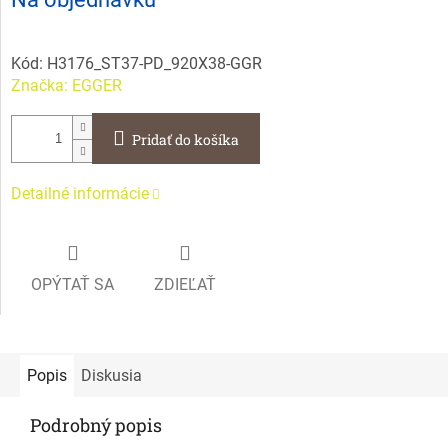
cena:
Kód:
H3176_ST37-PD_920X38-GGR
Značka:
EGGER
Pridať do košíka
Detailné informácie
OPÝTAŤ SA
ZDIEĽAŤ
Popis
Diskusia
Podrobný popis