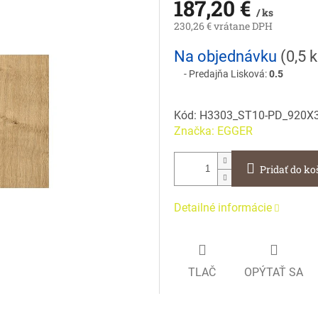
187,20 €
/ ks
230,26 € vrátane DPH
Jednotková
Na objednávku
(
0,5 
cena:
Predajňa Lisková:
0.5
Kód:
H3303_ST10-PD_920X
Značka:
EGGER
Pridať do ko
Detailné informácie
TLAČ
OPÝTAŤ SA