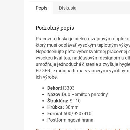
Popis
Diskusia
Podrobný popis
Pracovná doska je nielen dizajnovým doplnko
ktorý musí odolávať vysokým teplotným výk
Nepodceňujte preto výber kvalitnej pracovne
vysokou kvalitou, nadčasovým designom a dlh
umožňuje jednoduché čistenie a zvyšuje hygi
EGGER je rodinná firma s viacerými výrobnými
ich výrobe.
Dekor
:H3303
Názov:
Dub Hemilton prírodný
Štruktúra:
ST10
Hrúbka:
38mm
Formát
:600/920x410
Postformingová hrana