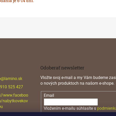
ania je 6-14 dní.
Odoberať newsletter
Vložte svoj e-mail a my Vám budeme zasi
p
@
lamino.sk
o nových produktoch na našom e-shope.
 910 525 427
://www.faceboo
Email
m/nabytkovekov
eu
Vložením e-mailu súhlasíte s
podmienk
osobných údajov