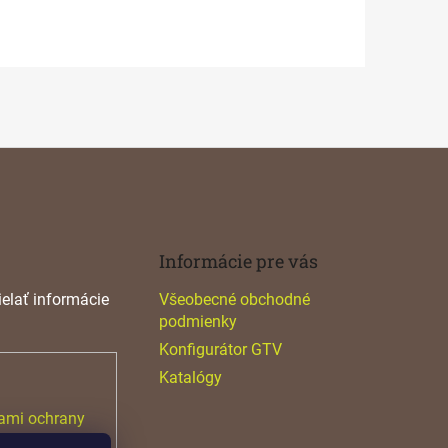
Informácie pre vás
elať informácie
Všeobecné obchodné
podmienky
Konfigurátor GTV
Katalógy
ami ochrany