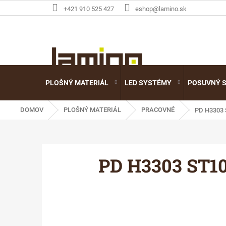
Prejsť
+421 910 525 427
eshop@lamino.sk
na
obsah
PLOŠNÝ MATERIÁL
LED SYSTÉMY
POSUVNÝ 
DOMOV
PLOŠNÝ MATERIÁL
PRACOVNÉ
PD H3303
PD H3303 ST10