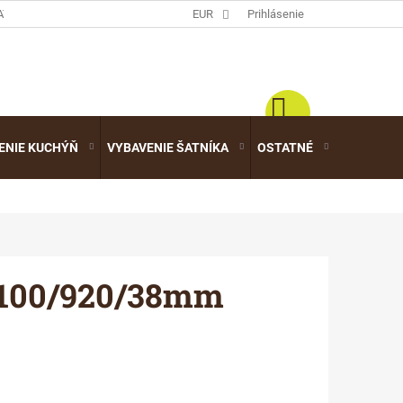
ATALÓGY
EUR
Prihlásenie
ENIE KUCHÝŇ
VYBAVENIE ŠATNÍKA
OSTATNÉ
VÝPREDA
4100/920/38mm