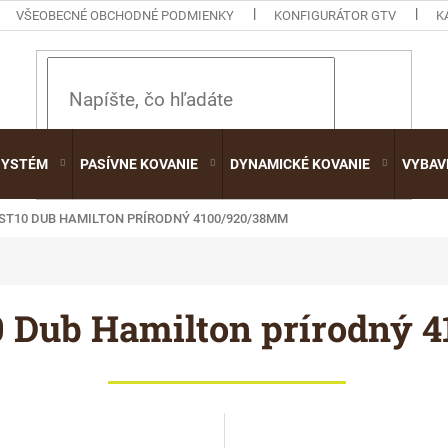
VŠEOBECNÉ OBCHODNÉ PODMIENKY
KONFIGURÁTOR GTV
K
HĽADAŤ
SYSTÉM
PASÍVNE KOVANIE
DYNAMICKÉ KOVANIE
VYBAV
 ST10 DUB HAMILTON PRÍRODNÝ 4100/920/38MM
 Dub Hamilton prírodný 