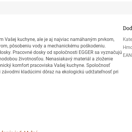
Dod
m Vašej kuchyne, ale je aj najviac namáhaným prvkom,
Kate
yvom, pôsobeniu vody a mechanickému poškodeniu.
Hmo
j dosky. Pracovné dosky od spoločnosti EGGER sa vyznačujú
EAN
odobou životnosťou. Nenasiakavý materiál a zloženie
enický komfort pracoviska Vašej kuchyne. Spoločnosť
 závodmi kladúcimi dôraz na ekologickú udržateľnosť pri