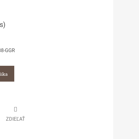
ks
)
38-GGR
šíka
ZDIEĽAŤ