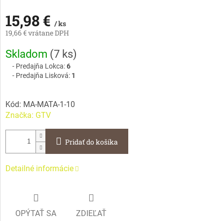
15,98 €
/ ks
19,66 € vrátane DPH
Jednotková
Skladom
(
7 ks
)
cena:
Predajňa Lokca:
6
Predajňa Lisková:
1
Kód:
MA-MATA-1-10
Značka:
GTV
Pridať do košíka
Detailné informácie
OPÝTAŤ SA
ZDIEĽAŤ