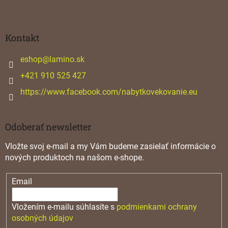
Z
á
p
ä
Kontakt
t
i
eshop
@
lamino.sk
e
+421 910 525 427
https://www.facebook.com/nabytkovekovanie.eu
Odoberať newsletter
Vložte svoj e-mail a my Vám budeme zasielať informácie o
nových produktoch na našom e-shope.
Email
Vložením e-mailu súhlasíte s
podmienkami ochrany
osobných údajov