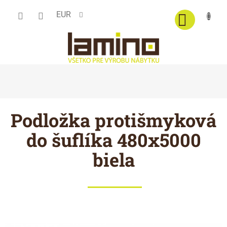
Prejsť
EUR
na
obsah
Podložka protišmyková
do šuflíka 480x5000
biela