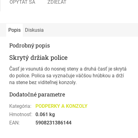
OPÝTAŤ SA
ZDIEĽAŤ
Popis
Diskusia
Podrobný popis
Skrytý držiak police
Časť je vsunutá do nosnej steny a druhá časť je skrytá
do police. Polica sa vyznačuje väčšou hrúbkou a drží
na stene bez viditeľnej konzoly.
Dodatočné parametre
Kategória
:
PODPERKY A KONZOLY
Hmotnosť
:
0.061 kg
EAN
:
5908231386144