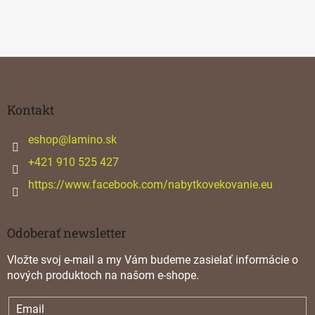
Z
á
p
ä
Kontakt
t
i
eshop
@
lamino.sk
e
+421 910 525 427
https://www.facebook.com/nabytkovekovanie.eu
Odoberať newsletter
Vložte svoj e-mail a my Vám budeme zasielať informácie o
nových produktoch na našom e-shope.
Email