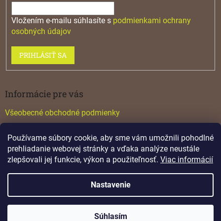
Vložením e-mailu súhlasíte s
podmienkami ochrany
osobných údajov
PRIHLÁSIŤ SA
Informácie pre vás
Všeobecné obchodné podmienky
Konfigurátor GTV
Používame súbory cookie, aby sme vám umožnili pohodlné
Katalógy
prehliadanie webovej stránky a vďaka analýze neustále
zlepšovali jej funkcie, výkon a použiteľnosť.
Viac informácií
Nastavenie
Vytvoril Shoptet
Copyright 2026
Lamino
. Všetky práva vyhradené.
Súhlasím