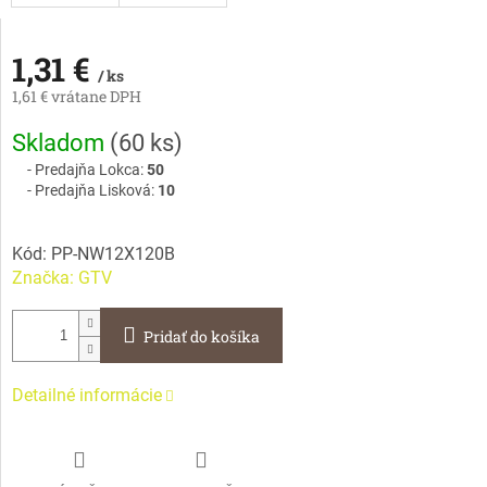
1,31 €
/ ks
1,61 € vrátane DPH
Jednotková
Skladom
(
60 ks
)
cena:
Predajňa Lokca:
50
Predajňa Lisková:
10
Kód:
PP-NW12X120B
Značka:
GTV
Pridať do košíka
Detailné informácie