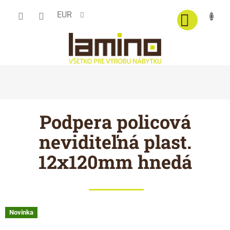
Prejsť
EUR
na
obsah
Podpera policová
neviditeľná plast.
12x120mm hnedá
Novinka