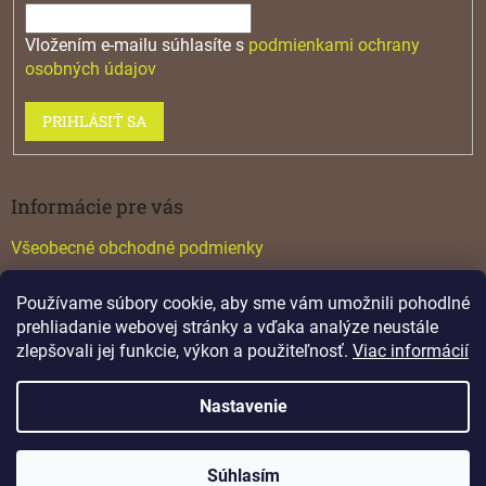
Vložením e-mailu súhlasíte s
podmienkami ochrany
osobných údajov
PRIHLÁSIŤ SA
Informácie pre vás
Všeobecné obchodné podmienky
Konfigurátor GTV
Používame súbory cookie, aby sme vám umožnili pohodlné
Katalógy
prehliadanie webovej stránky a vďaka analýze neustále
zlepšovali jej funkcie, výkon a použiteľnosť.
Viac informácií
Nastavenie
Vytvoril Shoptet
Copyright 2026
Lamino
. Všetky práva vyhradené.
Súhlasím