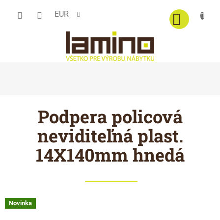
Prejsť
EUR
na
obsah
Podpera policová
neviditeľná plast.
14X140mm hnedá
Novinka