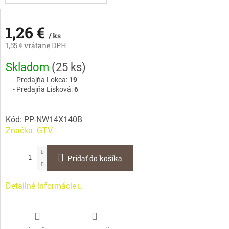
1,26 €
/ ks
1,55 € vrátane DPH
Jednotková
Skladom
(
25 ks
)
cena:
Predajňa Lokca:
19
Predajňa Lisková:
6
Kód:
PP-NW14X140B
Značka:
GTV
Pridať do košíka
Detailné informácie