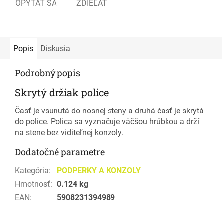
OPÝTAŤ SA
ZDIEĽAŤ
Popis
Diskusia
Podrobný popis
Skrytý držiak police
Časť je vsunutá do nosnej steny a druhá časť je skrytá
do police. Polica sa vyznačuje väčšou hrúbkou a drží
na stene bez viditeľnej konzoly.
Dodatočné parametre
Kategória
:
PODPERKY A KONZOLY
Hmotnosť
:
0.124 kg
EAN
:
5908231394989