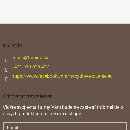
Z
á
p
ä
Kontakt
t
i
eshop
@
lamino.sk
e
+421 910 525 427
https://www.facebook.com/nabytkovekovanie.eu
Odoberať newsletter
Vložte svoj e-mail a my Vám budeme zasielať informácie o
nových produktoch na našom e-shope.
Email