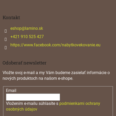
Z
á
p
ä
Kontakt
t
i
eshop
@
lamino.sk
e
+421 910 525 427
https://www.facebook.com/nabytkovekovanie.eu
Odoberať newsletter
Vložte svoj e-mail a my Vám budeme zasielať informácie o
nových produktoch na našom e-shope.
Email
Vložením e-mailu súhlasíte s
podmienkami ochrany
osobných údajov