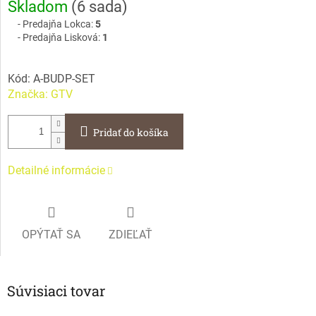
Skladom
(
6 sada
)
cena:
Predajňa Lokca:
5
Predajňa Lisková:
1
Kód:
A-BUDP-SET
Značka:
GTV
Pridať do košíka
Detailné informácie
OPÝTAŤ SA
ZDIEĽAŤ
Súvisiaci tovar