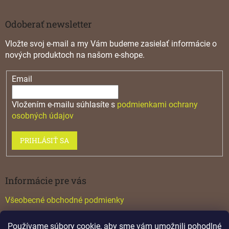
Odoberať newsletter
Vložte svoj e-mail a my Vám budeme zasielať informácie o
nových produktoch na našom e-shope.
Email
Vložením e-mailu súhlasíte s
podmienkami ochrany
osobných údajov
PRIHLÁSIŤ SA
Informácie pre vás
Všeobecné obchodné podmienky
Konfigurátor GTV
Používame súbory cookie, aby sme vám umožnili pohodlné
Katalógy