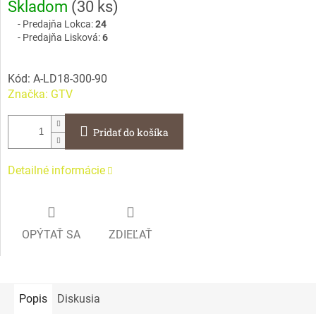
Skladom
(
30 ks
)
cena:
Predajňa Lokca:
24
Predajňa Lisková:
6
Kód:
A-LD18-300-90
Značka:
GTV
Pridať do košíka
Detailné informácie
OPÝTAŤ SA
ZDIEĽAŤ
Popis
Diskusia