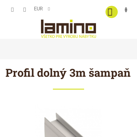
Prejsť
EUR
na
obsah
Profil dolný 3m šampaň