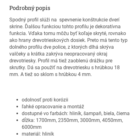
Podrobný popis
Spodný profil slúži na spevnenie konštrukcie dverí
skrine. Ďalšou funkciou tohto profilu je dekoratívna
funkcia. Vďaka tomu môžu byť koľaje skryté, rovnako
ako hrany drevotrieskových dosiek. Preto má tento typ
dolného profilu dve police, z ktorých dlhá skrýva
valčeky a krátka zakrýva neopracovaný okraj
drevotriesky. Profil má tiež zaoblenú drážku pre
skrutky. Dá sa použiť na drevotriesku s hrúbkou 18
mm. A tiež so sklom s hrúbkou 4 mm.
odolnosť proti korózii
ľahké opracovanie a montáž
dostupné vo farbách: hliník, šampaň, biela, čierna
dĺžka: 1700mm, 2350mm, 3000mm, 4050mm,
6000mm
materiál: hliník