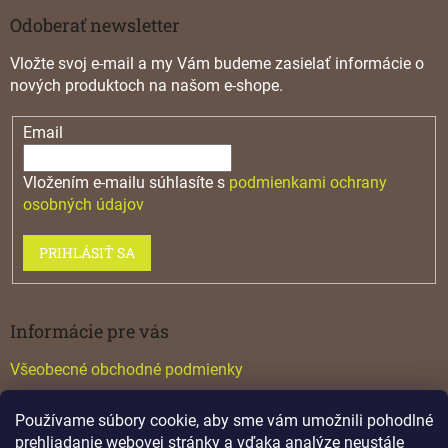
Odoberať newsletter
Vložte svoj e-mail a my Vám budeme zasielať informácie o
nových produktoch na našom e-shope.
Email
Vložením e-mailu súhlasíte s
podmienkami ochrany
osobných údajov
PRIHLÁSIŤ SA
Informácie pre vás
Všeobecné obchodné podmienky
Konfigurátor GTV
Používame súbory cookie, aby sme vám umožnili pohodlné
Katalógy
prehliadanie webovej stránky a vďaka analýze neustále