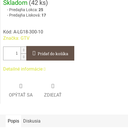
Skladom
(
42 ks
)
cena:
Predajňa Lokca:
25
Predajňa Lisková:
17
Kód:
A-LG18-300-10
Značka:
GTV
Pridať do košíka
Detailné informácie
OPÝTAŤ SA
ZDIEĽAŤ
Popis
Diskusia