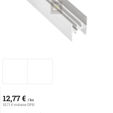
12,77 €
/ ks
15,71 € vrátane DPH
Jednotková