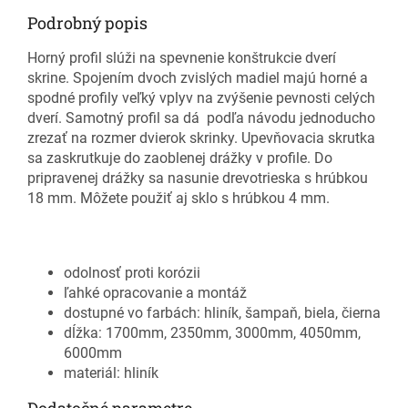
Podrobný popis
Horný profil slúži na spevnenie konštrukcie dverí
skrine. Spojením dvoch zvislých madiel majú horné a
spodné profily veľký vplyv na zvýšenie pevnosti celých
dverí. Samotný profil sa dá podľa návodu jednoducho
zrezať na rozmer dvierok skrinky. Upevňovacia skrutka
sa zaskrutkuje do zaoblenej drážky v profile. Do
pripravenej drážky sa nasunie drevotrieska s hrúbkou
18 mm. Môžete použiť aj sklo s hrúbkou 4 mm.
odolnosť proti korózii
ľahké opracovanie a montáž
dostupné vo farbách: hliník, šampaň, biela, čierna
dĺžka: 1700mm, 2350mm, 3000mm, 4050mm,
6000mm
materiál: hliník
Dodatočné parametre