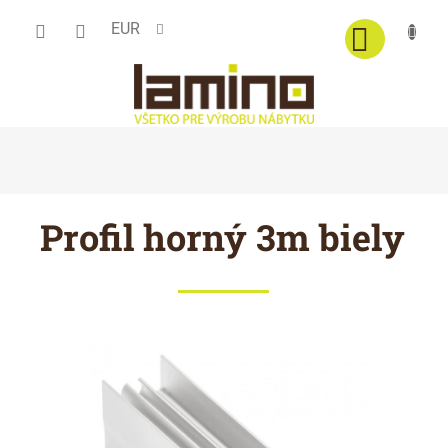
Prejsť
EUR
na
obsah
Profil horný 3m biely