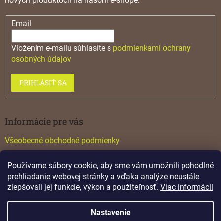
nových produktoch na našom e-shope.
Email
Vložením e-mailu súhlasíte s
podmienkami ochrany
osobných údajov
PRIHLÁSIŤ SA
Informácie pre vás
Všeobecné obchodné podmienky
Konfigurátor GTV
Používame súbory cookie, aby sme vám umožnili pohodlné
Katalógy
prehliadanie webovej stránky a vďaka analýze neustále
zlepšovali jej funkcie, výkon a použiteľnosť.
Viac informácií
Nastavenie
Vytvoril Shoptet