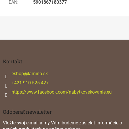
EAN
:
5901867180377
Z
á
p
ä
Kontakt
t
i
eshop
@
lamino.sk
e
+421 910 525 427
https://www.facebook.com/nabytkovekovanie.eu
Odoberať newsletter
Vložte svoj e-mail a my Vám budeme zasielať informácie o