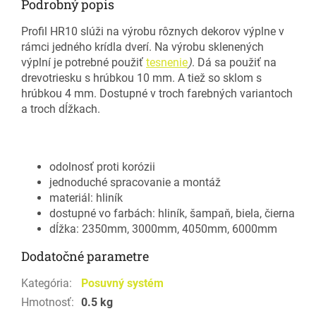
Podrobný popis
Profil HR10 slúži na výrobu rôznych dekorov výplne v
rámci jedného krídla dverí. Na výrobu sklenených
výplní je potrebné použiť
tesnenie
)
. Dá sa použiť na
drevotriesku s hrúbkou 10 mm. A tiež so sklom s
hrúbkou 4 mm. Dostupné v troch farebných variantoch
a troch dĺžkach.
odolnosť proti korózii
jednoduché spracovanie a montáž
materiál: hliník
dostupné vo farbách: hliník, šampaň, biela, čierna
dĺžka: 2350mm, 3000mm, 4050mm, 6000mm
Dodatočné parametre
Kategória
:
Posuvný systém
Hmotnosť
:
0.5 kg