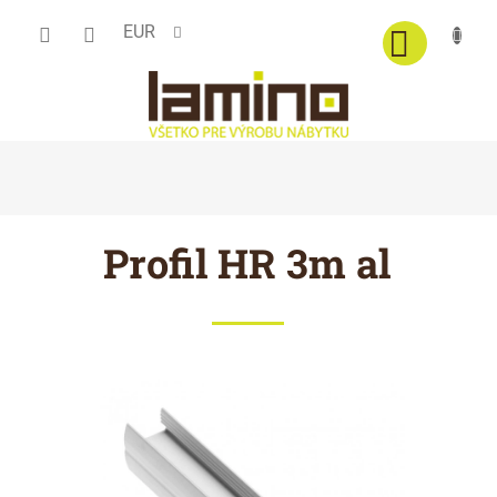
Prejsť
EUR
na
obsah
Profil HR 3m al