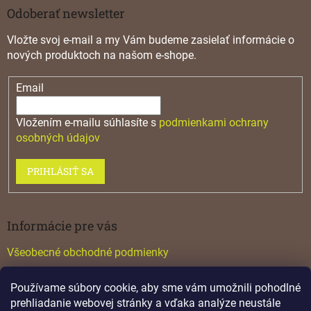
Odoberať newsletter
Vložte svoj e-mail a my Vám budeme zasielať informácie o
nových produktoch na našom e-shope.
Email
Vložením e-mailu súhlasíte s
podmienkami ochrany
osobných údajov
PRIHLÁSIŤ SA
Informácie pre vás
Všeobecné obchodné podmienky
Konfigurátor GTV
Používame súbory cookie, aby sme vám umožnili pohodlné
Katalógy
prehliadanie webovej stránky a vďaka analýze neustále