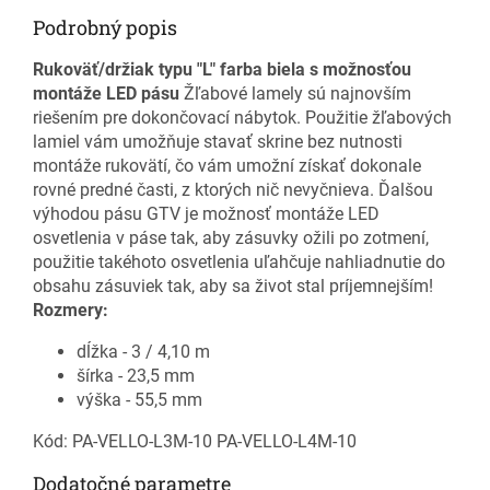
Podrobný popis
Rukoväť/držiak typu "L" farba biela s možnosťou
montáže LED pásu
Žľabové lamely sú najnovším
riešením pre dokončovací nábytok. Použitie žľabových
lamiel vám umožňuje stavať skrine bez nutnosti
montáže rukovätí, čo vám umožní získať dokonale
rovné predné časti, z ktorých nič nevyčnieva. Ďalšou
výhodou pásu GTV je možnosť montáže LED
osvetlenia v páse tak, aby zásuvky ožili po zotmení,
použitie takéhoto osvetlenia uľahčuje nahliadnutie do
obsahu zásuviek tak, aby sa život stal príjemnejším!
Rozmery:
dĺžka - 3 / 4,10 m
šírka - 23,5 mm
výška - 55,5 mm
Kód: PA-VELLO-L3M-10 PA-VELLO-L4M-10
Dodatočné parametre