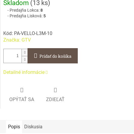
Skladom
(
13 ks
)
cena:
Predajňa Lokca:
8
Predajňa Lisková:
5
Kód:
PA-VELLO-L3M-10
Značka:
GTV
Pridať do košíka
Detailné informácie
OPÝTAŤ SA
ZDIEĽAŤ
Popis
Diskusia