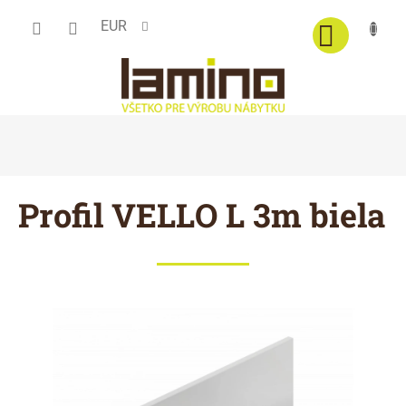
Prejsť
EUR
na
obsah
Profil VELLO L 3m biela