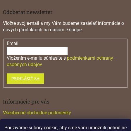
Odoberať newsletter
Vložte svoj e-mail a my Vám budeme zasielať informácie o
nových produktoch na našom e-shope.
Email
Vložením e-mailu súhlasíte s
podmienkami ochrany
osobných údajov
PRIHLÁSIŤ SA
Informácie pre vás
Všeobecné obchodné podmienky
Konfigurátor GTV
Používame súbory cookie, aby sme vám umožnili pohodlné
Katalógy