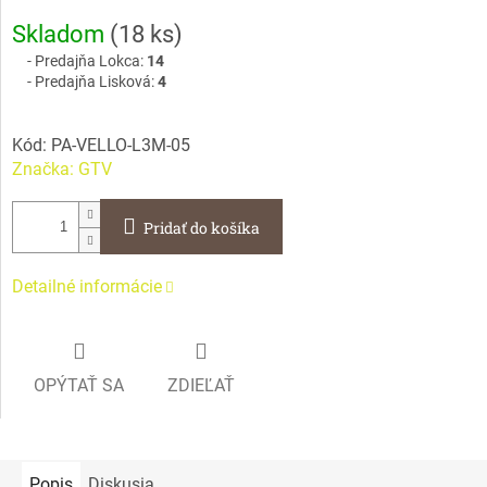
Jednotková
Skladom
(
18 ks
)
cena:
Predajňa Lokca:
14
Predajňa Lisková:
4
Kód:
PA-VELLO-L3M-05
Značka:
GTV
Pridať do košíka
Detailné informácie
OPÝTAŤ SA
ZDIEĽAŤ
Popis
Diskusia