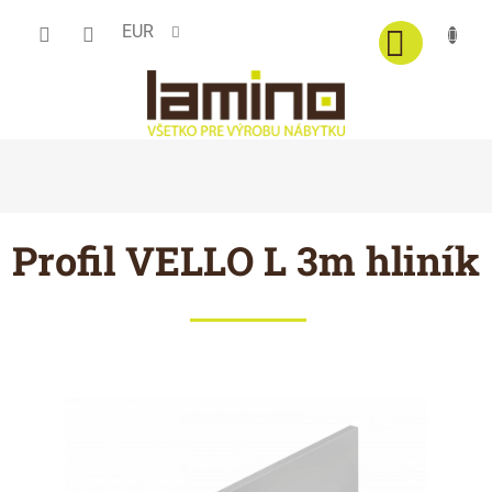
Prejsť
EUR
na
obsah
Profil VELLO L 3m hliník