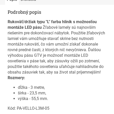
Podrobný popis
Rukoväť/držiak typu "L" farba hliník s možnosťou
montáže LED pásu
Žľabové lamely sú najnovším
riešením pre dokončovací nábytok. Použitie žľabových
lamiel vám umožňuje stavať skrine bez nutnosti
montáže rukovätí, čo vám umožní získať dokonale
rovné predné časti, z ktorých nič nevyčnieva. Ďalšou
výhodou pásu GTV je možnosť montáže LED
osvetlenia v páse tak, aby zásuvky ožili po zotmení,
použitie takéhoto osvetlenia uľahčuje nahliadnutie do
obsahu zásuviek tak, aby sa život stal príjemnejším!
Rozmery:
dĺžka - 3 metre,
šírka - 23,5 mm,
výška - 55,5 mm.
Kód: PA-VELLO-L3M-05