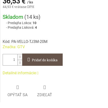
36,53 €
/ ks
44,93 € vrátane DPH
Jednotková
Skladom
(
14 ks
)
cena:
Predajňa Lokca:
10
Predajňa Lisková:
4
Kód:
PA-VELLO-TJ3M-20M
Značka:
GTV
Pridať do košíka
Detailné informácie
OPÝTAŤ SA
ZDIEĽAŤ