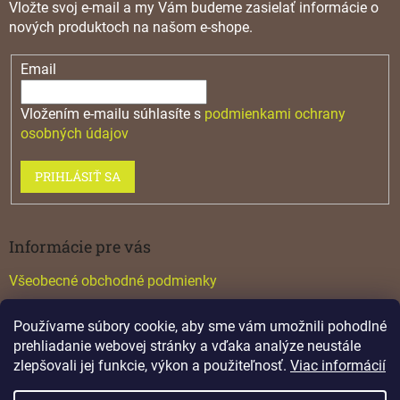
Vložte svoj e-mail a my Vám budeme zasielať informácie o
nových produktoch na našom e-shope.
Email
Vložením e-mailu súhlasíte s
podmienkami ochrany
osobných údajov
PRIHLÁSIŤ SA
Informácie pre vás
Všeobecné obchodné podmienky
Konfigurátor GTV
Používame súbory cookie, aby sme vám umožnili pohodlné
Katalógy
prehliadanie webovej stránky a vďaka analýze neustále
zlepšovali jej funkcie, výkon a použiteľnosť.
Viac informácií