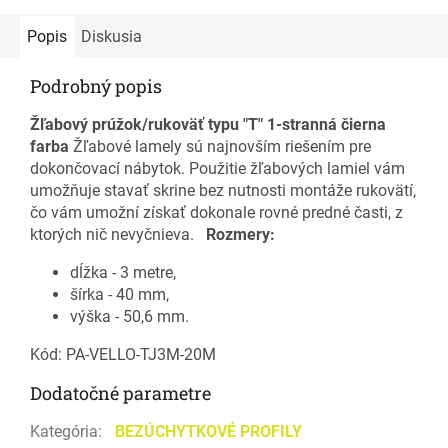
Popis
Diskusia
Podrobný popis
Žľabový prúžok/rukoväť typu "T" 1-stranná čierna
farba
Žľabové lamely sú najnovším riešením pre
dokončovací nábytok. Použitie žľabových lamiel vám
umožňuje stavať skrine bez nutnosti montáže rukovätí,
čo vám umožní získať dokonale rovné predné časti, z
ktorých nič nevyčnieva.
Rozmery:
dĺžka - 3 metre,
šírka - 40 mm,
výška - 50,6 mm.
Kód: PA-VELLO-TJ3M-20M
Dodatočné parametre
Kategória
:
BEZÚCHYTKOVÉ PROFILY