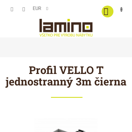
Prejsť
EUR
na
obsah
Profil VELLO T
jednostranný 3m čierna