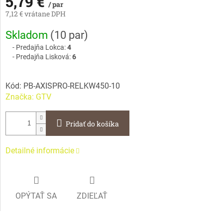
5,79 €
/ par
7,12 € vrátane DPH
Jednotková
Skladom
(
10 par
)
cena:
Predajňa Lokca:
4
Predajňa Lisková:
6
Kód:
PB-AXISPRO-RELKW450-10
Značka:
GTV
Pridať do košíka
Detailné informácie
OPÝTAŤ SA
ZDIEĽAŤ