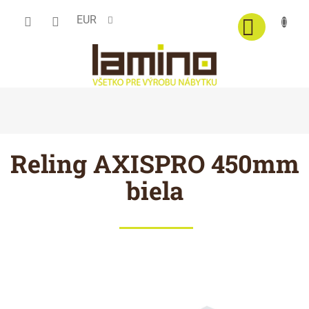
Prejsť
EUR
na
obsah
Reling AXISPRO 450mm
biela