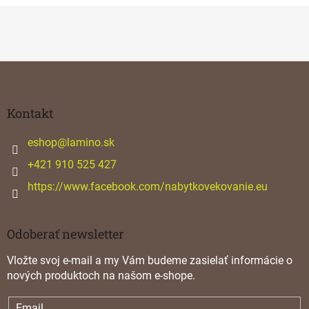
Z
á
p
ä
Kontakt
t
i
eshop
@
lamino.sk
e
+421 910 525 427
https://www.facebook.com/nabytkovekovanie.eu
Odoberať newsletter
Vložte svoj e-mail a my Vám budeme zasielať informácie o
nových produktoch na našom e-shope.
Email