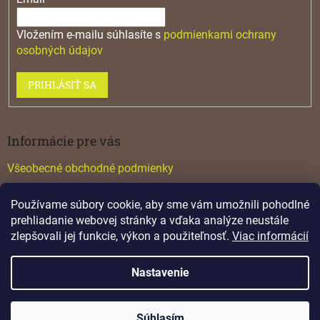
Vložením e-mailu súhlasíte s
podmienkami ochrany
osobných údajov
PRIHLÁSIŤ SA
Informácie pre vás
Všeobecné obchodné podmienky
Konfigurátor GTV
Používame súbory cookie, aby sme vám umožnili pohodlné
Katalógy
prehliadanie webovej stránky a vďaka analýze neustále
zlepšovali jej funkcie, výkon a použiteľnosť.
Viac informácií
Nastavenie
Vytvoril Shoptet
Súhlasím
Copyright 2026
Lamino
. Všetky práva vyhradené.