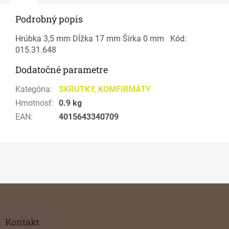
Podrobný popis
Hrúbka 3,5 mm Dĺžka 17 mm Šírka 0 mm Kód:
015.31.648
Dodatočné parametre
Kategória
:
SKRUTKY, KOMFIRMÁTY
Hmotnosť
:
0.9 kg
EAN
:
4015643340709
Z
á
p
ä
Kontakt