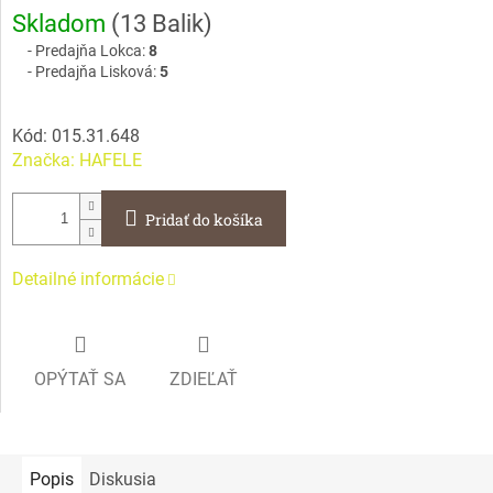
Jednotková
Skladom
(
13 Balik
)
cena:
Predajňa Lokca:
8
Predajňa Lisková:
5
Kód:
015.31.648
Značka:
HAFELE
Pridať do košíka
Detailné informácie
OPÝTAŤ SA
ZDIEĽAŤ
Popis
Diskusia