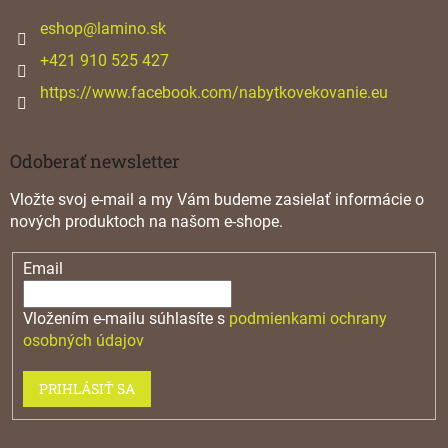
t
i
eshop
@
lamino.sk
e
+421 910 525 427
https://www.facebook.com/nabytkovekovanie.eu
Odoberať newsletter
Vložte svoj e-mail a my Vám budeme zasielať informácie o
nových produktoch na našom e-shope.
Email
Vložením e-mailu súhlasíte s
podmienkami ochrany
osobných údajov
PRIHLÁSIŤ SA