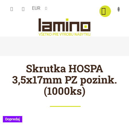
Prejsť
EUR
na
obsah
Skrutka HOSPA
3,5x17mm PZ pozink.
(1000ks)
Dopredaj