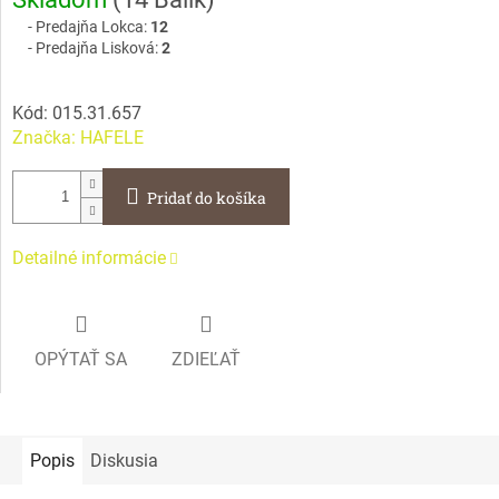
cena:
Predajňa Lokca:
12
Predajňa Lisková:
2
Kód:
015.31.657
Značka:
HAFELE
Pridať do košíka
Detailné informácie
OPÝTAŤ SA
ZDIEĽAŤ
Popis
Diskusia