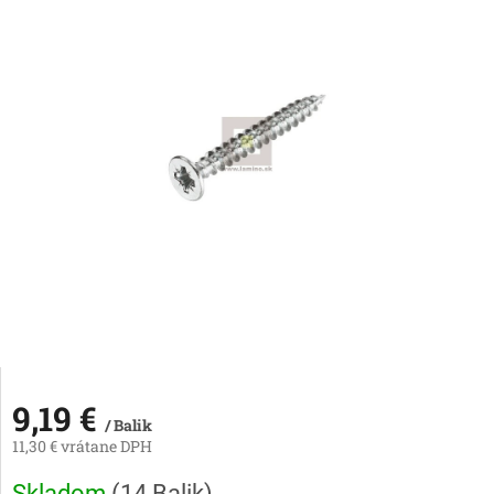
9,19 €
/ Balik
11,30 € vrátane DPH
Jednotková
Skladom
(
14 Balik
)