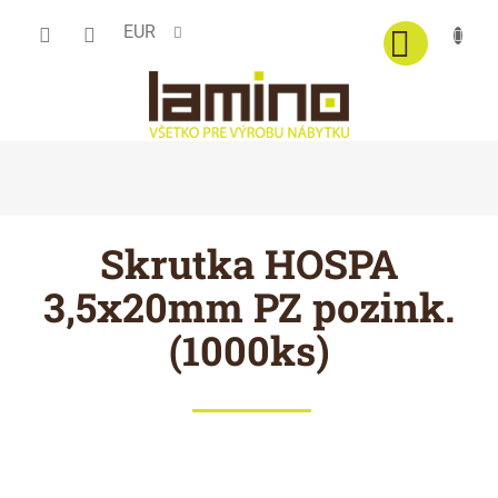
Prejsť
EUR
na
obsah
Skrutka HOSPA
3,5x20mm PZ pozink.
(1000ks)