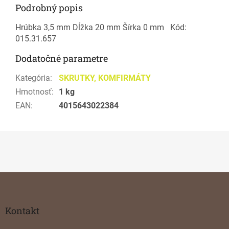
Podrobný popis
Hrúbka 3,5 mm Dĺžka 20 mm Šírka 0 mm Kód:
015.31.657
Dodatočné parametre
Kategória
:
SKRUTKY, KOMFIRMÁTY
Hmotnosť
:
1 kg
EAN
:
4015643022384
Z
á
p
ä
Kontakt
t