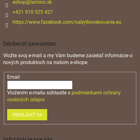
i
eshop
@
lamino.sk
e
+421 910 525 427
https://www.facebook.com/nabytkovekovanie.eu
Odoberať newsletter
Vložte svoj e-mail a my Vám budeme zasielať informácie o
nových produktoch na našom e-shope.
Email
Vložením e-mailu súhlasíte s
podmienkami ochrany
osobných údajov
PRIHLÁSIŤ SA
Informácie pre vás