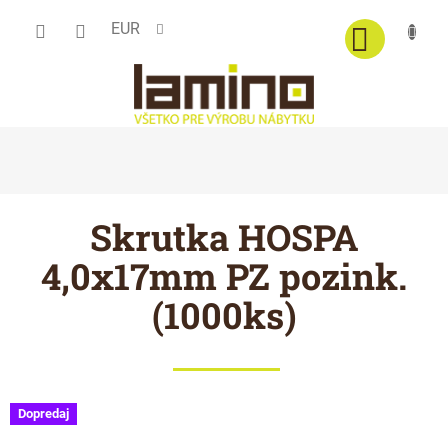
Prejsť
EUR
na
obsah
Skrutka HOSPA
4,0x17mm PZ pozink.
(1000ks)
Dopredaj