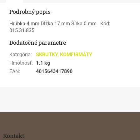
Podrobný popis
Hrúbka 4 mm Dĺžka 17 mm Šírka 0 mm Kód:
015.31.835
Dodatočné parametre
Kategória
:
SKRUTKY, KOMFIRMÁTY
Hmotnosť
:
1.1 kg
EAN
:
4015643417890
Z
á
p
ä
Kontakt