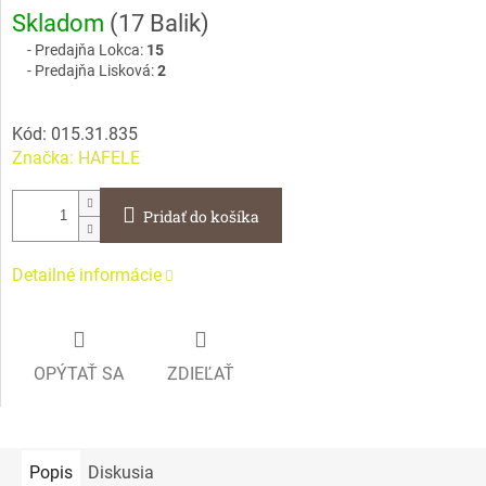
Jednotková
Skladom
(
17 Balik
)
cena:
Predajňa Lokca:
15
Predajňa Lisková:
2
Kód:
015.31.835
Značka:
HAFELE
Pridať do košíka
Detailné informácie
OPÝTAŤ SA
ZDIEĽAŤ
Popis
Diskusia