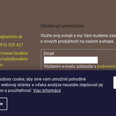
Odoberať newsletter
Vložte svoj e-mail a my Vám budeme zasi
p
@
lamino.sk
o nových produktoch na našom e-shope.
 910 525 427
://www.faceboo
Email
m/nabytkovekov
eu
Vložením e-mailu súhlasíte s
podmienk
osobných údajov
úbory cookie, aby sme vám umožnili pohodlné
PRIHLÁSIŤ SA
 webovej stránky a vďaka analýze neustále zlepšovali jej
on a použiteľnosť.
Viac informácií
ie
.