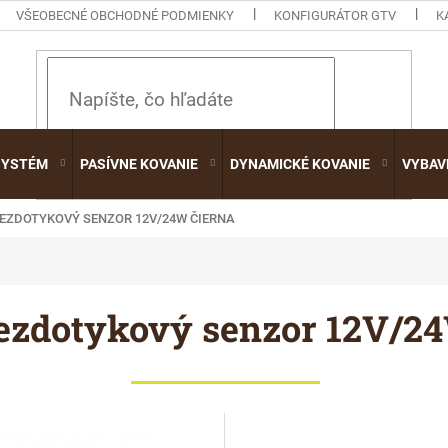
VŠEOBECNÉ OBCHODNÉ PODMIENKY
KONFIGURÁTOR GTV
K
HĽADAŤ
SYSTÉM
PASÍVNE KOVANIE
DYNAMICKÉ KOVANIE
VYBAV
BEZDOTYKOVÝ SENZOR 12V/24W ČIERNA
ezdotykový senzor 12V/2