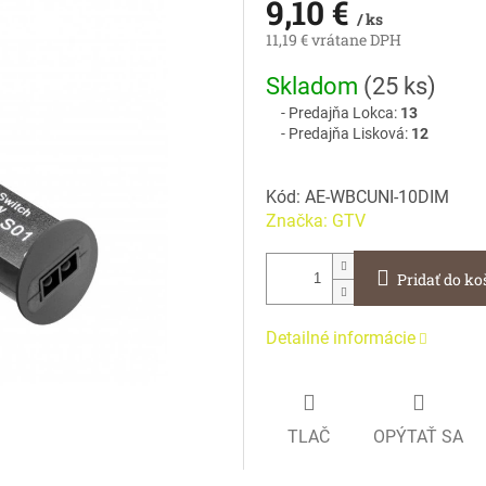
9,10 €
/ ks
11,19 € vrátane DPH
Jednotková
Skladom
(
25 ks
)
cena:
Predajňa Lokca:
13
Predajňa Lisková:
12
Kód:
AE-WBCUNI-10DIM
Značka:
GTV
Pridať do ko
Detailné informácie
TLAČ
OPÝTAŤ SA