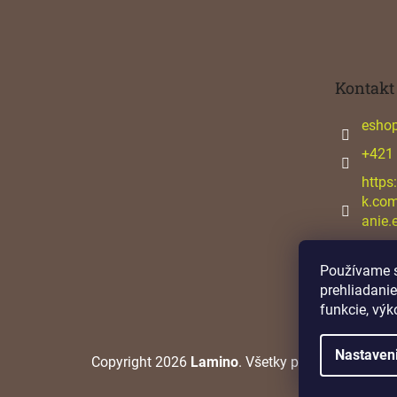
á
p
ä
t
Kontakt
i
e
esho
+421
https
k.co
anie.
Používame s
prehliadanie
funkcie, výk
Nastaven
Copyright 2026
Lamino
. Všetky práva vyhradené