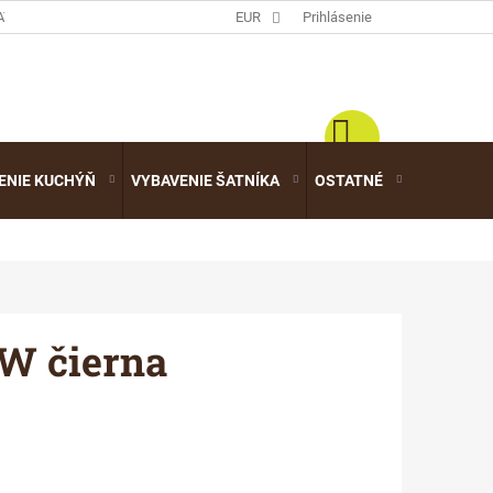
ATALÓGY
EUR
Prihlásenie
ENIE KUCHÝŇ
VYBAVENIE ŠATNÍKA
OSTATNÉ
VÝPREDA
4W čierna