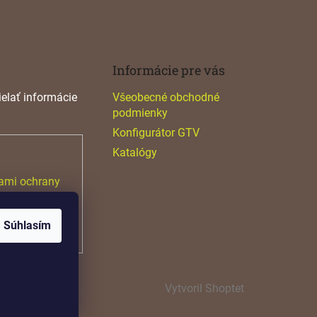
Informácie pre vás
elať informácie
Všeobecné obchodné
podmienky
Konfigurátor GTV
Katalógy
ami ochrany
Súhlasím
Vytvoril Shoptet