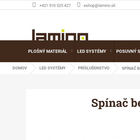
Prejsť
+421 910 525 427
eshop@lamino.sk
na
obsah
PLOŠNÝ MATERIÁL
LED SYSTÉMY
POSUVNÝ 
DOMOV
LED SYSTÉMY
PRÍSLUŠENSTVO
SPÍNAČ 
Spínač b