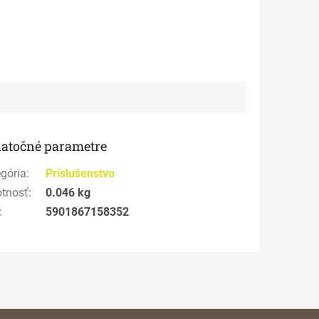
atočné parametre
gória
:
Príslušenstvo
tnosť
:
0.046 kg
:
5901867158352