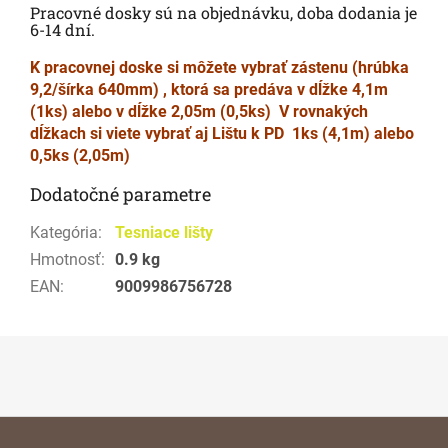
Pracovné dosky sú na objednávku, doba dodania je
6-14 dní.
K pracovnej doske si môžete vybrať zástenu (hrúbka
9,2/šírka 640mm) , ktorá sa predáva v dĺžke 4,1m
(1ks) alebo v dĺžke 2,05m (0,5ks)
V rovnakých
dĺžkach si viete vybrať aj Lištu k PD 1ks (4,1m) alebo
0,5ks (2,05m)
Dodatočné parametre
Kategória
:
Tesniace lišty
Hmotnosť
:
0.9 kg
EAN
:
9009986756728
Z