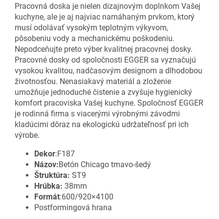
Pracovná doska je nielen dizajnovým doplnkom Vašej
kuchyne, ale je aj najviac namáhaným prvkom, ktorý
musí odolávať vysokým teplotným výkyvom,
pôsobeniu vody a mechanickému poškodeniu.
Nepodceňujte preto výber kvalitnej pracovnej dosky.
Pracovné dosky od spoločnosti EGGER sa vyznačujú
vysokou kvalitou, nadčasovým designom a dlhodobou
životnosťou. Nenasiakavý materiál a zloženie
umožňuje jednoduché čistenie a zvyšuje hygienický
komfort pracoviska Vašej kuchyne. Spoločnosť EGGER
je rodinná firma s viacerými výrobnými závodmi
kladúcimi dôraz na ekologickú udržateľnosť pri ich
výrobe.
Dekor
:F187
Názov:
Betón Chicago tmavo-šedý
Štruktúra:
ST9
Hrúbka:
38mm
Formát
:600/920×4100
Postformingová hrana