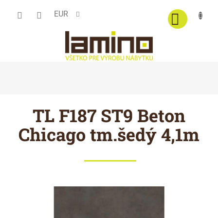
Prejsť
EUR
na
obsah
TL F187 ST9 Beton
Chicago tm.šedý 4,1m