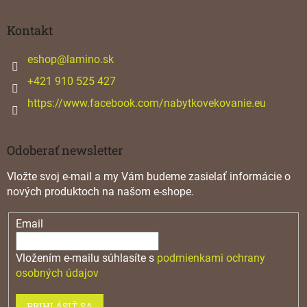
á
p
ä
Kontakt
t
i
eshop
@
lamino.sk
e
+421 910 525 427
https://www.facebook.com/nabytkovekovanie.eu
Odoberať newsletter
Vložte svoj e-mail a my Vám budeme zasielať informácie o
nových produktoch na našom e-shope.
Email
Vložením e-mailu súhlasíte s
podmienkami ochrany
osobných údajov
PRIHLÁSIŤ SA