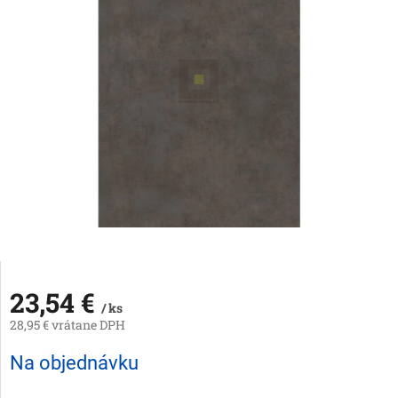
23,54 €
/ ks
28,95 € vrátane DPH
Jednotková
Na objednávku
cena: