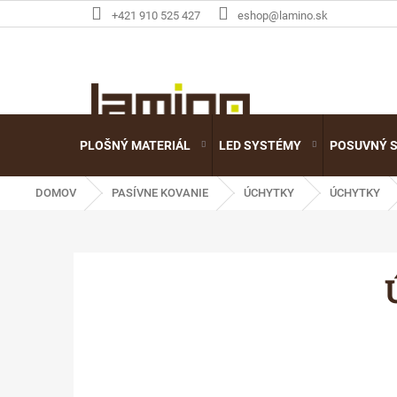
Prejsť
+421 910 525 427
eshop@lamino.sk
na
obsah
PLOŠNÝ MATERIÁL
LED SYSTÉMY
POSUVNÝ 
DOMOV
PASÍVNE KOVANIE
ÚCHYTKY
ÚCHYTKY