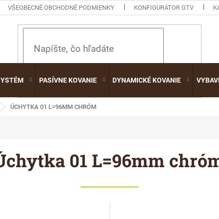
VŠEOBECNÉ OBCHODNÉ PODMIENKY
KONFIGURÁTOR GTV
K
HĽADAŤ
SYSTÉM
PASÍVNE KOVANIE
DYNAMICKÉ KOVANIE
VYBAV
ÚCHYTKA 01 L=96MM CHRÓM
Úchytka 01 L=96mm chró