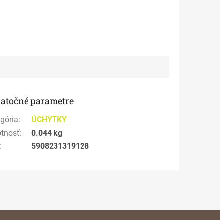
atočné parametre
gória
:
ÚCHYTKY
tnosť
:
0.044 kg
:
5908231319128