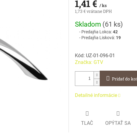
1,41 €
/ ks
1,73 € vrátane DPH
Jednotková
Skladom
(
61 ks
)
cena:
Predajňa Lokca:
42
Predajňa Lisková:
19
Kód:
UZ-01-096-01
Značka:
GTV
Pridať do ko
Detailné informácie
TLAČ
OPÝTAŤ SA