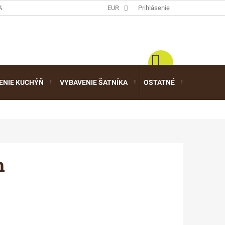
ATALÓGY
EUR
Prihlásenie
ENIE KUCHÝŇ
VYBAVENIE ŠATNÍKA
OSTATNÉ
VÝPREDA
m