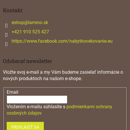
p
ä
Kontakt
t
i
eshop
@
lamino.sk
e
+421 910 525 427
https://www.facebook.com/nabytkovekovanie.eu
Odoberať newsletter
Vložte svoj e-mail a my Vám budeme zasielať informácie o
nových produktoch na našom e-shope.
Email
Vložením e-mailu súhlasíte s
podmienkami ochrany
osobných údajov
PRIHLÁSIŤ SA