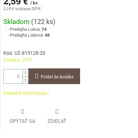
2,59 €
/ ks
3,19 € vrátane DPH
Jednotková
Skladom
(
122 ks
)
cena:
Predajňa Lokca:
74
Predajňa Lisková:
48
Kód:
UZ-819128-20
Značka:
GTV
Pridať do košíka
Detailné informácie
OPÝTAŤ SA
ZDIEĽAŤ