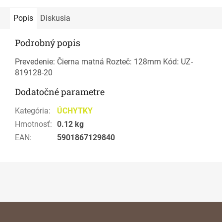
Popis
Diskusia
Podrobný popis
Prevedenie: Čierna matná Rozteč: 128mm Kód: UZ-
819128-20
Dodatočné parametre
Kategória
:
ÚCHYTKY
Hmotnosť
:
0.12 kg
EAN
:
5901867129840
Z
á