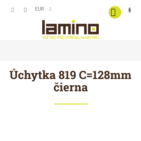
Prejsť
EUR
na
obsah
Úchytka 819 C=128mm
čierna