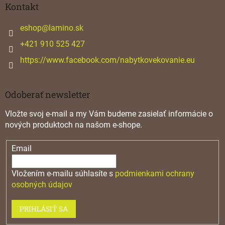
ä
Kontakt
t
i
eshop
@
lamino.sk
e
+421 910 525 427
https://www.facebook.com/nabytkovekovanie.eu
Odoberať newsletter
Vložte svoj e-mail a my Vám budeme zasielať informácie o
nových produktoch na našom e-shope.
Email
Vložením e-mailu súhlasíte s
podmienkami ochrany
osobných údajov
PRIHLÁSIŤ SA