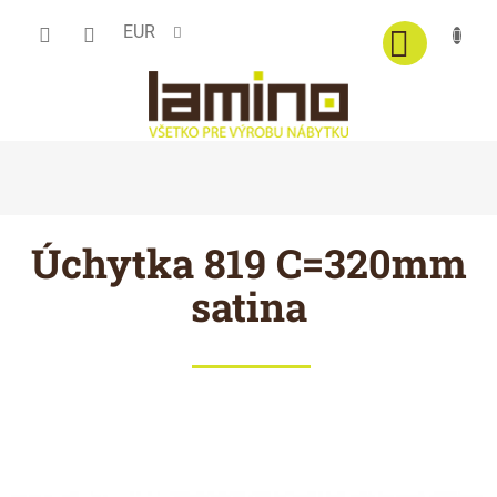
Prejsť
EUR
na
obsah
Úchytka 819 C=320mm
satina