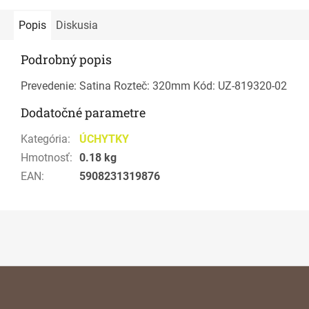
Popis
Diskusia
Podrobný popis
Prevedenie: Satina Rozteč: 320mm Kód: UZ-819320-02
Dodatočné parametre
Kategória
:
ÚCHYTKY
Hmotnosť
:
0.18 kg
EAN
:
5908231319876
Z
á
p