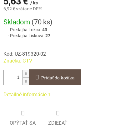
5,63 €
/ ks
6,92 € vrátane DPH
Jednotková
Skladom
(
70 ks
)
cena:
Predajňa Lokca:
43
Predajňa Lisková:
27
Kód:
UZ-819320-02
Značka:
GTV
Pridať do košíka
Detailné informácie
OPÝTAŤ SA
ZDIEĽAŤ