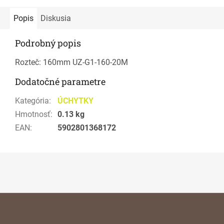
Popis
Diskusia
Podrobný popis
Rozteč: 160mm UZ-G1-160-20M
Dodatočné parametre
Kategória
:
ÚCHYTKY
Hmotnosť
:
0.13 kg
EAN
:
5902801368172
Z
á
p