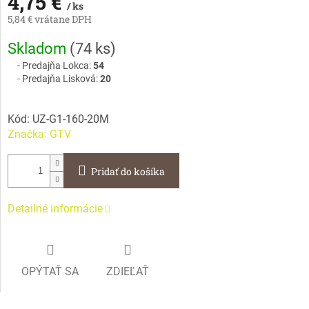
4,75 €
/ ks
5,84 € vrátane DPH
Jednotková
Skladom
(
74 ks
)
cena:
Predajňa Lokca:
54
Predajňa Lisková:
20
Kód:
UZ-G1-160-20M
Značka:
GTV
Pridať do košíka
Detailné informácie
OPÝTAŤ SA
ZDIEĽAŤ