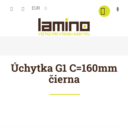
Prejsť
EUR
na
obsah
Úchytka G1 C=160mm
čierna