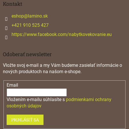
ä
Kontakt
t
i
eshop
@
lamino.sk
e
+421 910 525 427
https://www.facebook.com/nabytkovekovanie.eu
Odoberať newsletter
Vložte svoj e-mail a my Vám budeme zasielať informácie o
nových produktoch na našom e-shope.
Email
Vložením e-mailu súhlasíte s
podmienkami ochrany
osobných údajov
PRIHLÁSIŤ SA