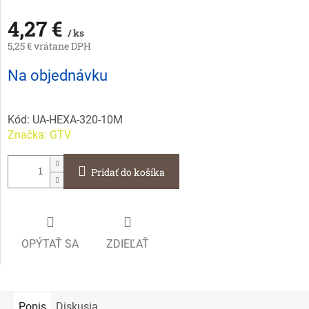
4,27 €
/ ks
5,25 € vrátane DPH
Jednotková
Na objednávku
cena:
Kód:
UA-HEXA-320-10M
Značka:
GTV
Pridať do košíka
OPÝTAŤ SA
ZDIEĽAŤ
Popis
Diskusia