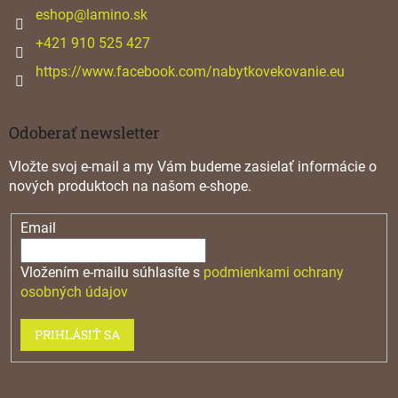
i
eshop
@
lamino.sk
e
+421 910 525 427
https://www.facebook.com/nabytkovekovanie.eu
Odoberať newsletter
Vložte svoj e-mail a my Vám budeme zasielať informácie o
nových produktoch na našom e-shope.
Email
Vložením e-mailu súhlasíte s
podmienkami ochrany
osobných údajov
PRIHLÁSIŤ SA