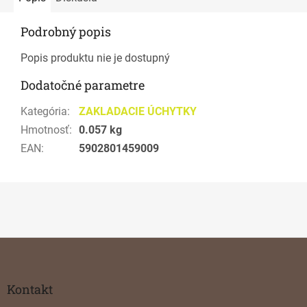
Podrobný popis
Popis produktu nie je dostupný
Dodatočné parametre
Kategória
:
ZAKLADACIE ÚCHYTKY
Hmotnosť
:
0.057 kg
EAN
:
5902801459009
Z
á
p
ä
Kontakt
t