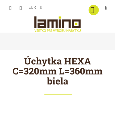
Prejsť
EUR
na
obsah
Úchytka HEXA
C=320mm L=360mm
biela