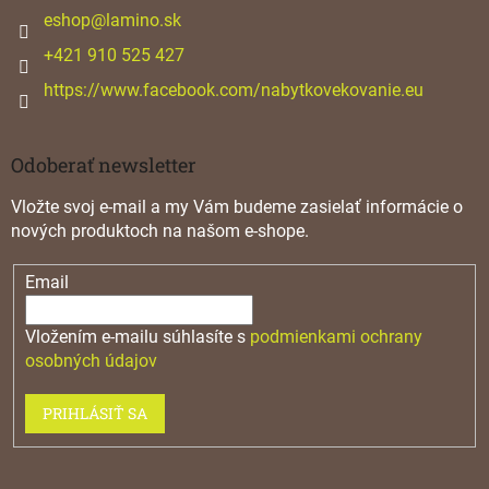
i
eshop
@
lamino.sk
e
+421 910 525 427
https://www.facebook.com/nabytkovekovanie.eu
Odoberať newsletter
Vložte svoj e-mail a my Vám budeme zasielať informácie o
nových produktoch na našom e-shope.
Email
Vložením e-mailu súhlasíte s
podmienkami ochrany
osobných údajov
PRIHLÁSIŤ SA