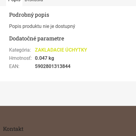
Podrobný popis
Popis produktu nie je dostupný
Dodatočné parametre
Kategória
:
ZAKLADACIE ÚCHYTKY
Hmotnosť
:
0.047 kg
EAN
:
5902801313844
Z
á
p
ä
Kontakt
t