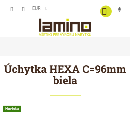
Prejsť
EUR
na
obsah
Úchytka HEXA C=96mm
biela
Novinka