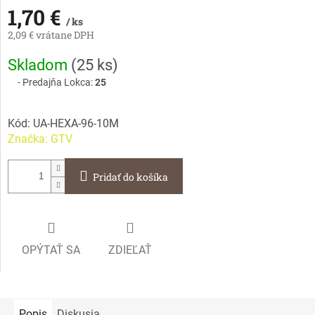
1,70 €
/ ks
2,09 € vrátane DPH
Jednotková
Skladom
(
25 ks
)
cena:
Predajňa Lokca:
25
Kód:
UA-HEXA-96-10M
Značka:
GTV
Pridať do košíka
OPÝTAŤ SA
ZDIEĽAŤ
Popis
Diskusia